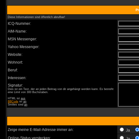
Pr
Diese Informationen sind öffentlich abrufbar!
ICQ-Nummer:
AIM-Name:
MSN Messenger:
Yahoo Messenger:
Website:
Wohnort:
Beruf:
Interessen:
Signatur:
Dies ist ein Text, der an jeden Beitrag von dir angehängt werden kann. Es besteht
eine Limit von 300 Buchstaben.
HTML ist
aus
BBCode
ist
an
Smilies sind
an
Zeige meine E-Mail-Adresse immer an:
Ja
Online-Status verstecken:
Ja