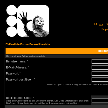
FAQ
Pro
DVDuell.de Forum Foren-Übersicht
Registr
Mit * markierte Felder sind erforderlich
Benutzername: *
E-Mail-Adresse: *
Passwort: *
Passwort bestätigen: *
Wenn du optisch beeinträchtigt bist oder aus einem anderen
Bestätigungs-Code: *
Gebe den Code exakt so ein, wie du ihn siehst. Der Code unterscheidet zwischen
Groß- und Kleinschreibung, die Null hat im Inneren einen schrägen Strich.