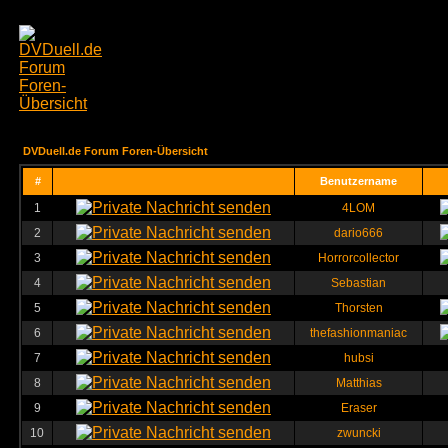
DVDuell.de Forum Foren-Übersicht
#
Benutzername
1
4LOM
2
dario666
3
Horrorcollector
4
Sebastian
5
Thorsten
6
thefashionmaniac
7
hubsi
8
Matthias
9
Eraser
10
zwuncki