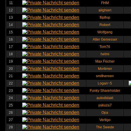
11
FHM
12
alighieri
13
flipflop
14
Robert
15
Wolfgang
16
Alter Geniesser
17
Tom76
18
helmi
19
Max Fischer
20
Mortimer
21
smithereen
22
Logan~5
23
Funky Shareholder
24
autodidakt
25
yakuza7
26
Opa
27
Vertigo
28
The Swede