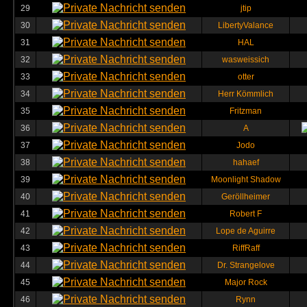
29
jtip
30
LibertyValance
31
HAL
32
wasweissich
33
otter
34
Herr Kömmlich
35
Fritzman
36
A
37
Jodo
38
hahaef
39
Moonlight Shadow
40
Geröllheimer
41
Robert F
42
Lope de Aguirre
43
RiffRaff
44
Dr. Strangelove
45
Major Rock
46
Rynn