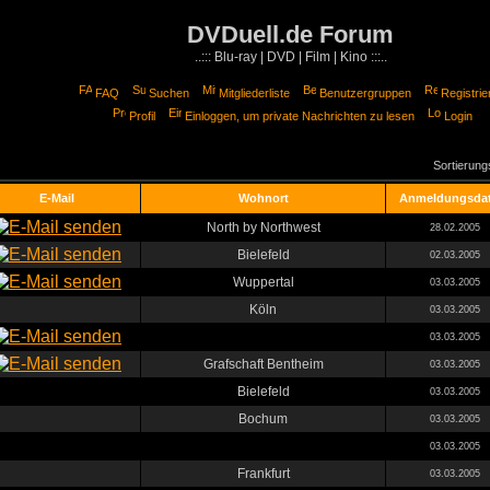
DVDuell.de Forum
..::: Blu-ray | DVD | Film | Kino :::..
FAQ
Suchen
Mitgliederliste
Benutzergruppen
Registrie
Profil
Einloggen, um private Nachrichten zu lesen
Login
Sortierun
E-Mail
Wohnort
Anmeldungsda
North by Northwest
28.02.2005
Bielefeld
02.03.2005
Wuppertal
03.03.2005
Köln
03.03.2005
03.03.2005
Grafschaft Bentheim
03.03.2005
Bielefeld
03.03.2005
Bochum
03.03.2005
03.03.2005
Frankfurt
03.03.2005