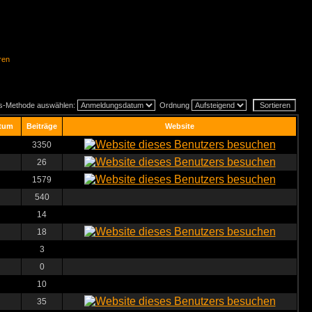
ren
gs-Methode auswählen:
Ordnung
tum
Beiträge
Website
3350
26
1579
540
14
18
3
0
10
35