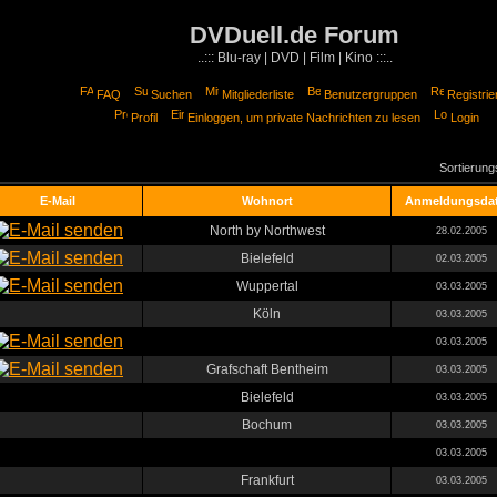
DVDuell.de Forum
..::: Blu-ray | DVD | Film | Kino :::..
FAQ
Suchen
Mitgliederliste
Benutzergruppen
Registrie
Profil
Einloggen, um private Nachrichten zu lesen
Login
Sortierun
E-Mail
Wohnort
Anmeldungsda
North by Northwest
28.02.2005
Bielefeld
02.03.2005
Wuppertal
03.03.2005
Köln
03.03.2005
03.03.2005
Grafschaft Bentheim
03.03.2005
Bielefeld
03.03.2005
Bochum
03.03.2005
03.03.2005
Frankfurt
03.03.2005