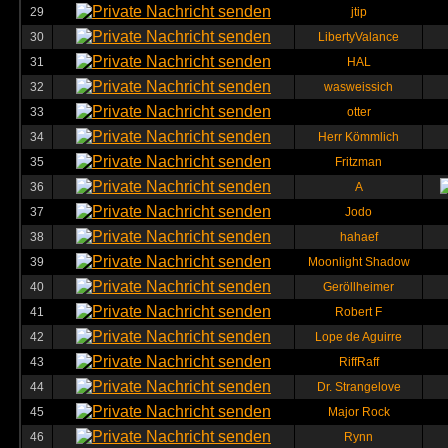
29
jtip
30
LibertyValance
31
HAL
32
wasweissich
33
otter
34
Herr Kömmlich
35
Fritzman
36
A
37
Jodo
38
hahaef
39
Moonlight Shadow
40
Geröllheimer
41
Robert F
42
Lope de Aguirre
43
RiffRaff
44
Dr. Strangelove
45
Major Rock
46
Rynn