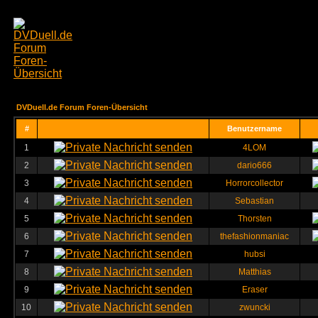
DVDuell.de Forum Foren-Übersicht
#
Benutzername
1
4LOM
2
dario666
3
Horrorcollector
4
Sebastian
5
Thorsten
6
thefashionmaniac
7
hubsi
8
Matthias
9
Eraser
10
zwuncki