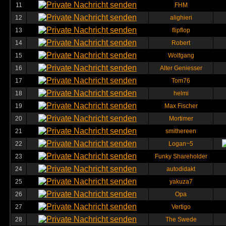
11
FHM
12
alighieri
13
flipflop
14
Robert
15
Wolfgang
16
Alter Geniesser
17
Tom76
18
helmi
19
Max Fischer
20
Mortimer
21
smithereen
22
Logan~5
23
Funky Shareholder
24
autodidakt
25
yakuza7
26
Opa
27
Vertigo
28
The Swede