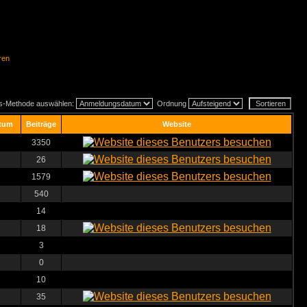
ren
gs-Methode auswählen:
Ordnung
tum
Beiträge
Website
3350
26
1579
540
14
18
3
0
10
35