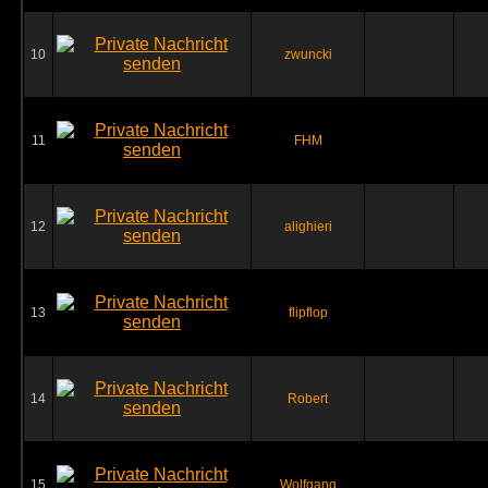
10
zwuncki
11
FHM
12
alighieri
13
flipflop
14
Robert
15
Wolfgang