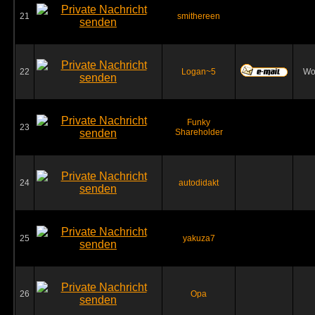
21
smithereen
22
Logan~5
Wo
Funky
23
Shareholder
24
autodidakt
25
yakuza7
26
Opa