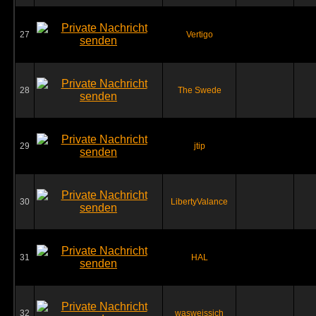
27
Vertigo
28
The Swede
29
jtip
30
LibertyValance
31
HAL
32
wasweissich