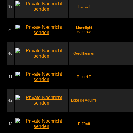
38
hahaef
Moonlight
39
Shadow
40
Geröllheimer
41
Robert F
42
Lope de Aguirre
43
RiffRaff