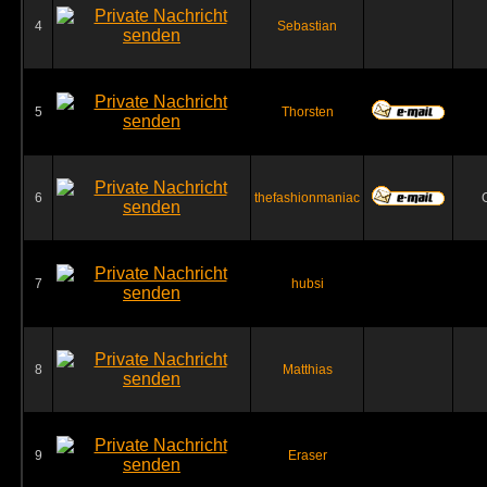
4
Sebastian
5
Thorsten
6
thefashionmaniac
7
hubsi
8
Matthias
9
Eraser