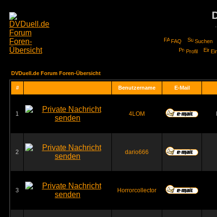
FAQ
Suchen
Profil
Ei
DVDuell.de Forum Foren-Übersicht
#
Benutzername
E-Mail
1
4LOM
2
dario666
3
Horrorcollector