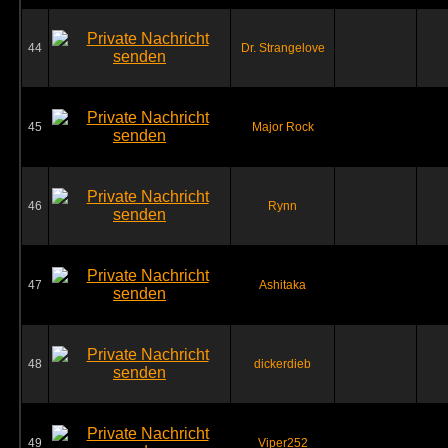
44
Dr. Strangelove
45
Major Rock
46
Rynn
47
Ashitaka
48
dickerdieb
49
Viper252