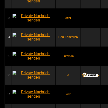
33
otter
34
Herr Kömmlich
35
Fritzman
36
A
37
Jodo