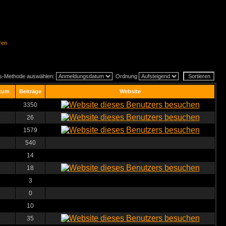
ren
gs-Methode auswählen:
Ordnung
tum
Beiträge
Website
3350
26
1579
540
14
18
3
0
10
35