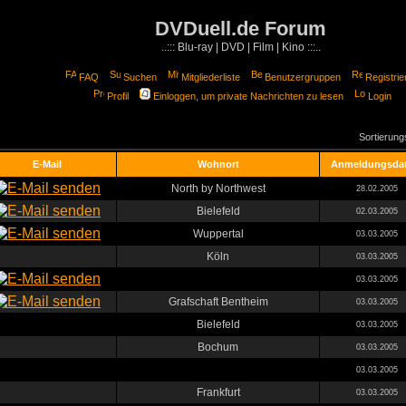
DVDuell.de Forum
..::: Blu-ray | DVD | Film | Kino :::..
FAQ
Suchen
Mitgliederliste
Benutzergruppen
Registrie
Profil
Einloggen, um private Nachrichten zu lesen
Login
Sortierun
E-Mail
Wohnort
Anmeldungsda
North by Northwest
28.02.2005
Bielefeld
02.03.2005
Wuppertal
03.03.2005
Köln
03.03.2005
03.03.2005
Grafschaft Bentheim
03.03.2005
Bielefeld
03.03.2005
Bochum
03.03.2005
03.03.2005
Frankfurt
03.03.2005