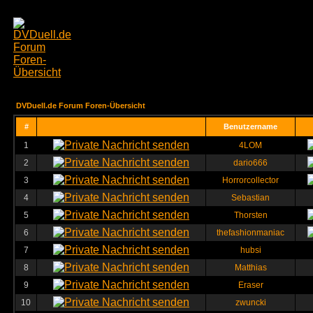
DVDuell.de Forum Foren-Übersicht
#
Benutzername
1
4LOM
2
dario666
3
Horrorcollector
4
Sebastian
5
Thorsten
6
thefashionmaniac
7
hubsi
8
Matthias
9
Eraser
10
zwuncki