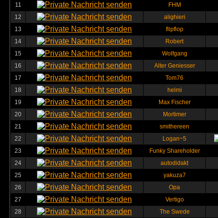
11
FHM
12
alighieri
13
flipflop
14
Robert
15
Wolfgang
16
Alter Geniesser
17
Tom76
18
helmi
19
Max Fischer
20
Mortimer
21
smithereen
22
Logan~5
23
Funky Shareholder
24
autodidakt
25
yakuza7
26
Opa
27
Vertigo
28
The Swede