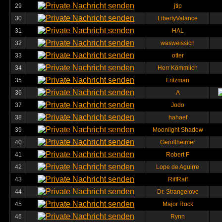
29
jtip
30
LibertyValance
31
HAL
32
wasweissich
33
otter
34
Herr Kömmlich
35
Fritzman
36
A
37
Jodo
38
hahaef
39
Moonlight Shadow
40
Geröllheimer
41
Robert F
42
Lope de Aguirre
43
RiffRaff
44
Dr. Strangelove
45
Major Rock
46
Rynn