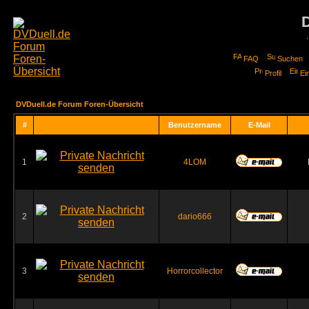
FAQ
Suchen
Profil
Ei
DVDuell.de Forum Foren-Übersicht
#
Benutzername
E-Mail
1
4LOM
2
dario666
3
Horrorcollector