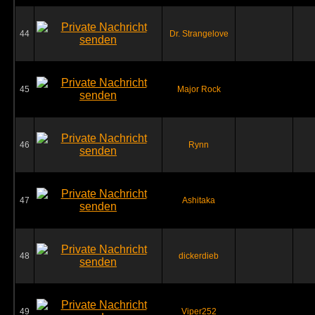
44
Dr. Strangelove
45
Major Rock
46
Rynn
47
Ashitaka
48
dickerdieb
49
Viper252