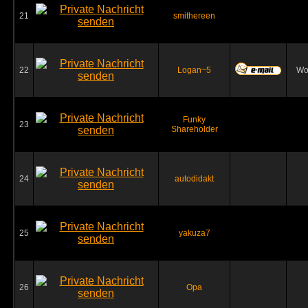
21
smithereen
22
Logan~5
Wo
Funky
23
Shareholder
24
autodidakt
25
yakuza7
26
Opa