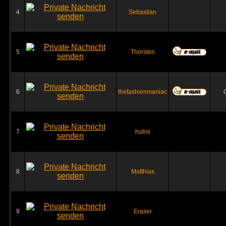
4
Sebastian
5
Thorsten
6
thefashionmaniac
7
hubsi
8
Matthias
9
Eraser