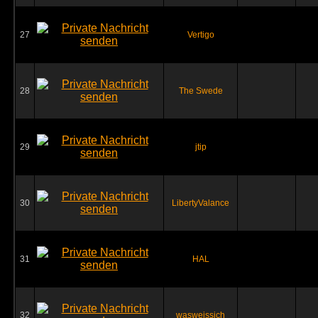
27
Vertigo
28
The Swede
29
jtip
30
LibertyValance
31
HAL
32
wasweissich