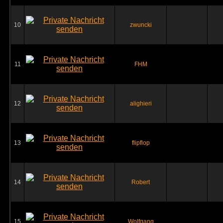
10
zwuncki
11
FHM
12
alighieri
13
flipflop
14
Robert
15
Wolfgang