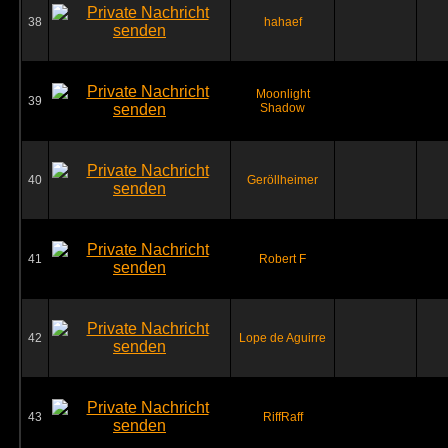
38
hahaef
Moonlight
39
Shadow
40
Geröllheimer
41
Robert F
42
Lope de Aguirre
43
RiffRaff