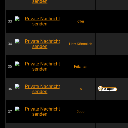
33
otter
34
Herr Kömmlich
35
Fritzman
36
A
37
Jodo