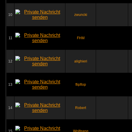
10
zwuncki
11
FHM
12
alighieri
13
flipflop
14
Robert
15
Wolfgang