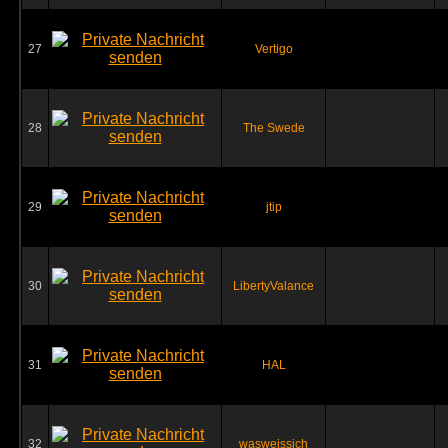
27
Vertigo
28
The Swede
29
jtip
30
LibertyValance
31
HAL
32
wasweissich