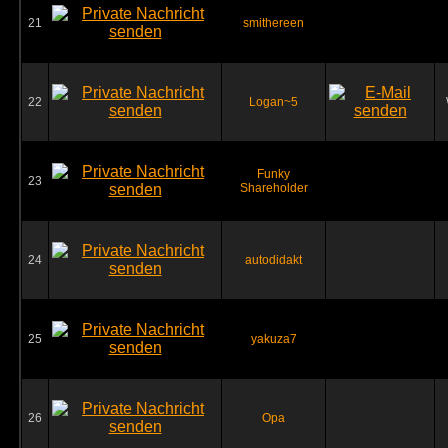
21
smithereen
22
Logan~5
Funky
23
Shareholder
24
autodidakt
25
yakuza7
26
Opa