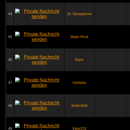
44
Dr. Strangelove
45
Major Rock
46
Rynn
47
Ashitaka
48
dickerdieb
49
Viper252