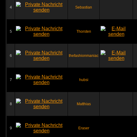
4
Sebastian
5
Thorsten
6
thefashionmaniac
7
hubsi
8
Matthias
9
Eraser