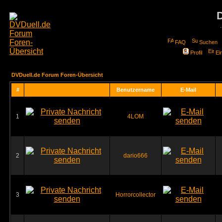
FAQ
Suchen
Profil
Ei
DVDuell.de Forum Foren-Übersicht
#
Benutzername
E-Mail
1
4LOM
2
dario666
3
Horrorcollector