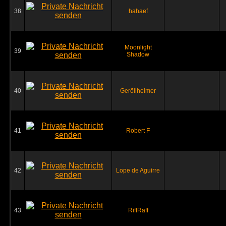
38
hahaef
Moonlight
39
Shadow
40
Geröllheimer
41
Robert F
42
Lope de Aguirre
43
RiffRaff