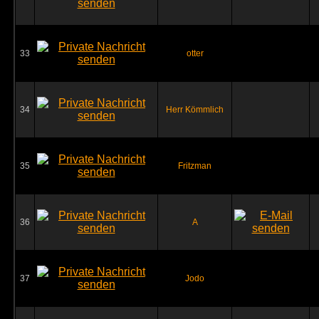
33
otter
34
Herr Kömmlich
35
Fritzman
36
A
37
Jodo