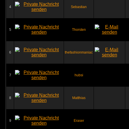
4
Sebastian
5
Thorsten
6
thefashionmaniac
7
hubsi
8
Matthias
9
Eraser