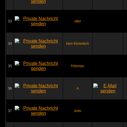
33
otter
34
Herr Kömmlich
35
Fritzman
36
A
37
Jodo