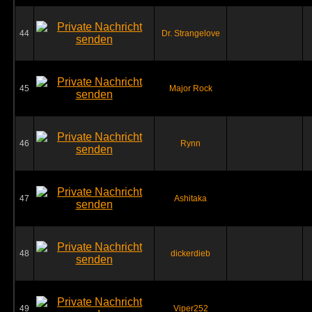
44
Dr. Strangelove
45
Major Rock
46
Rynn
47
Ashitaka
48
dickerdieb
49
Viper252