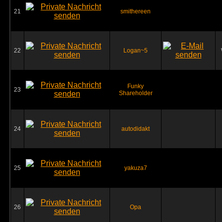
21
smithereen
22
Logan~5
Funky
23
Shareholder
24
autodidakt
25
yakuza7
26
Opa