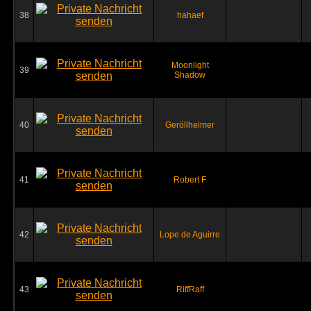
38
hahaef
Moonlight
39
Shadow
40
Geröllheimer
41
Robert F
42
Lope de Aguirre
43
RiffRaff