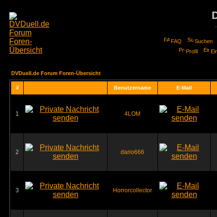
FAQ
Suchen
Profil
Ei
DVDuell.de Forum Foren-Übersicht
#
Benutzername
E-Mail
1
4LOM
2
dario666
3
Horrorcollector