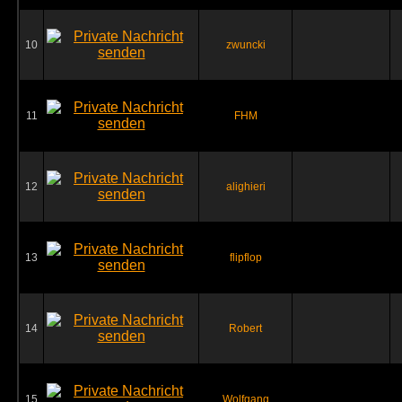
10
zwuncki
11
FHM
12
alighieri
13
flipflop
14
Robert
15
Wolfgang