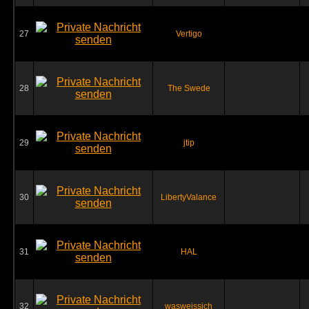
27
Vertigo
28
The Swede
29
jtip
30
LibertyValance
31
HAL
32
wasweissich