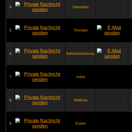
4
Sebastian
5
Thorsten
6
thefashionmaniac
7
hubsi
8
Matthias
9
Eraser