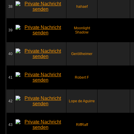
38
hahaef
Moonlight
39
Shadow
40
Geröllheimer
41
Robert F
42
Lope de Aguirre
43
RiffRaff