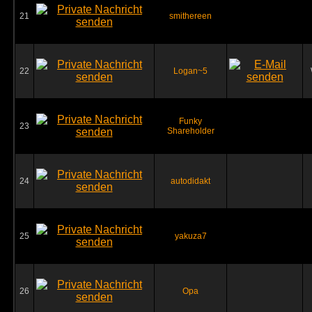
21
smithereen
22
Logan~5
Funky
23
Shareholder
24
autodidakt
25
yakuza7
26
Opa