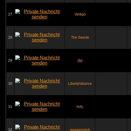
27
Vertigo
28
The Swede
29
jtip
30
LibertyValance
31
HAL
32
wasweissich