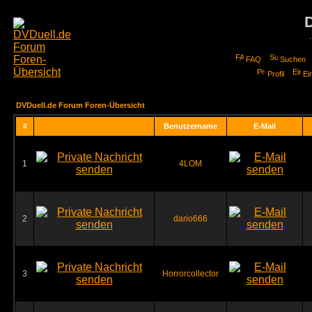
FAQ
Suchen
Profil
Ei
DVDuell.de Forum Foren-Übersicht
#
Benutzername
E-Mail
1
4LOM
2
dario666
3
Horrorcollector