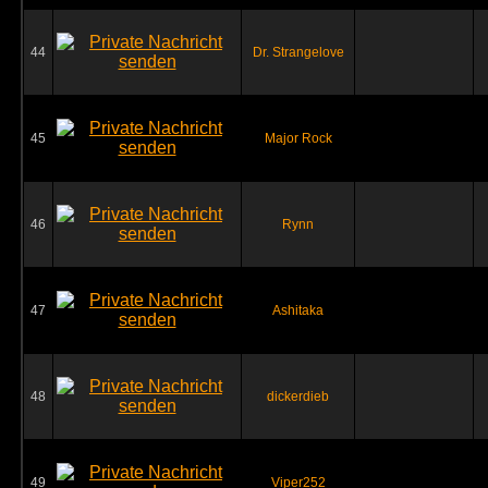
44
Dr. Strangelove
45
Major Rock
46
Rynn
47
Ashitaka
48
dickerdieb
49
Viper252