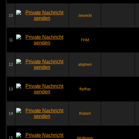
10
zwuncki
11
FHM
12
alighieri
13
flipflop
14
Robert
15
Wolfgang