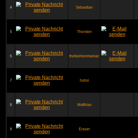
4
Sebastian
5
Thorsten
6
thefashionmaniac
7
hubsi
8
Matthias
9
Eraser