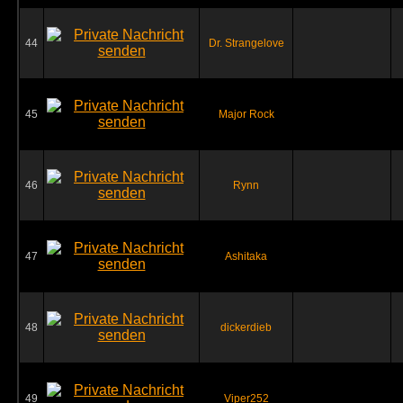
44
Dr. Strangelove
45
Major Rock
46
Rynn
47
Ashitaka
48
dickerdieb
49
Viper252