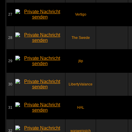
27
Vertigo
28
The Swede
29
jtip
30
LibertyValance
31
HAL
32
wasweissich