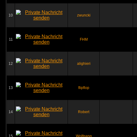
10
zwuncki
11
FHM
12
alighieri
13
flipflop
14
Robert
15
Wolfgang