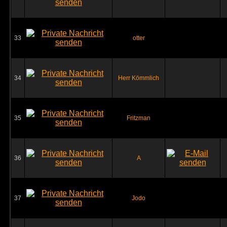
33
otter
34
Herr Kömmlich
35
Fritzman
36
A
37
Jodo