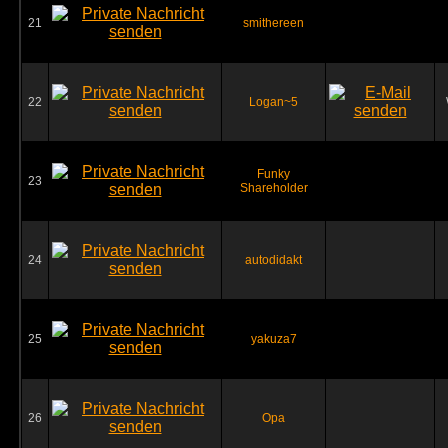
21
smithereen
22
Logan~5
Funky
23
Shareholder
24
autodidakt
25
yakuza7
26
Opa