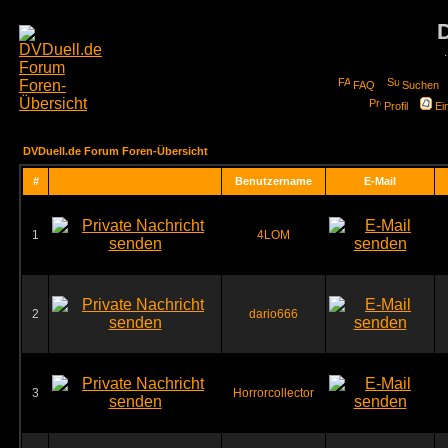
FAQ
Suchen
Profil
Ei
DVDuell.de Forum Foren-Übersicht
#
Benutzername
E-Mail
1
4LOM
2
dario666
3
Horrorcollector