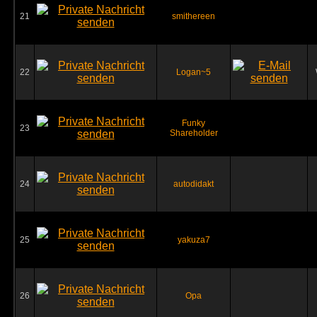
21
smithereen
22
Logan~5
Funky
23
Shareholder
24
autodidakt
25
yakuza7
26
Opa