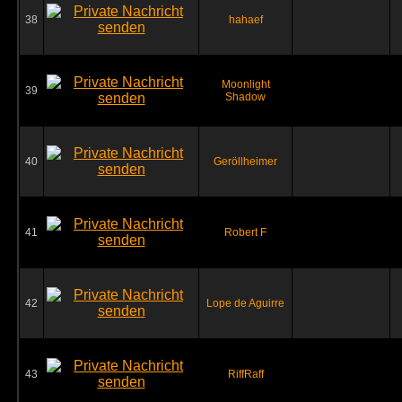
38
hahaef
Moonlight
39
Shadow
40
Geröllheimer
41
Robert F
42
Lope de Aguirre
43
RiffRaff