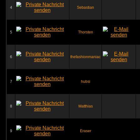
4
Sebastian
5
Thorsten
6
thefashionmaniac
7
hubsi
8
Matthias
9
Eraser