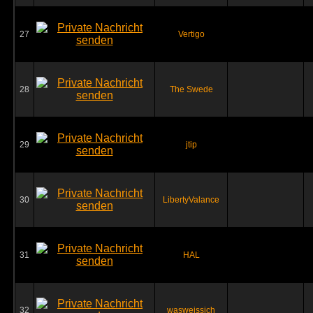
27
Vertigo
28
The Swede
29
jtip
30
LibertyValance
31
HAL
32
wasweissich