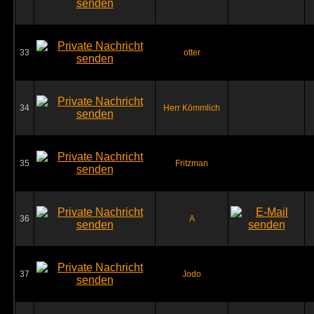
33
otter
34
Herr Kömmlich
35
Fritzman
36
A
37
Jodo