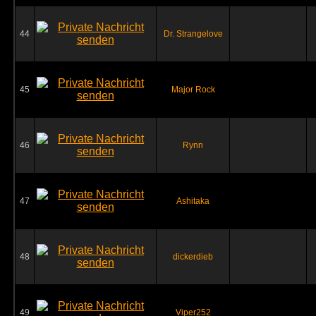
44
Dr. Strangelove
45
Major Rock
46
Rynn
47
Ashitaka
48
dickerdieb
49
Viper252