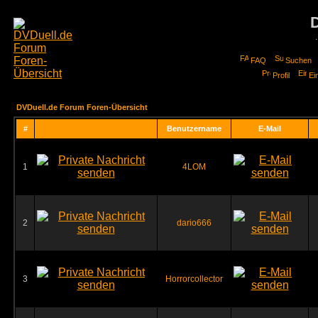
FAQ
Suchen
Profil
Ei
DVDuell.de Forum Foren-Übersicht
#
Benutzername
E-Mail
1
4LOM
2
dario666
3
Horrorcollector