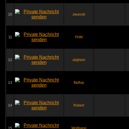
10
zwuncki
11
FHM
12
alighieri
13
flipflop
14
Robert
15
Wolfgang