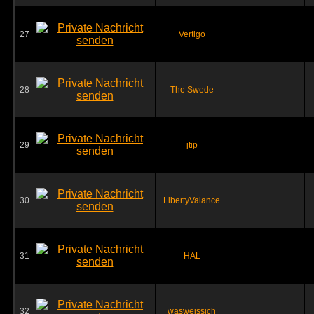
27
Vertigo
28
The Swede
29
jtip
30
LibertyValance
31
HAL
32
wasweissich