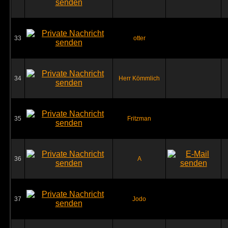
33
otter
34
Herr Kömmlich
35
Fritzman
36
A
37
Jodo