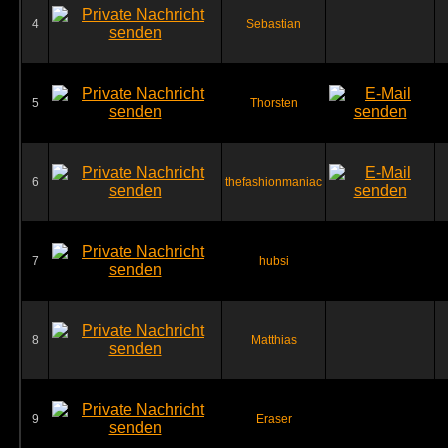
4
Sebastian
5
Thorsten
6
thefashionmaniac
7
hubsi
8
Matthias
9
Eraser