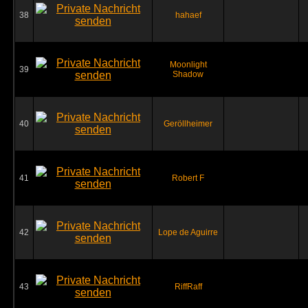
38
hahaef
Moonlight
39
Shadow
40
Geröllheimer
41
Robert F
42
Lope de Aguirre
43
RiffRaff