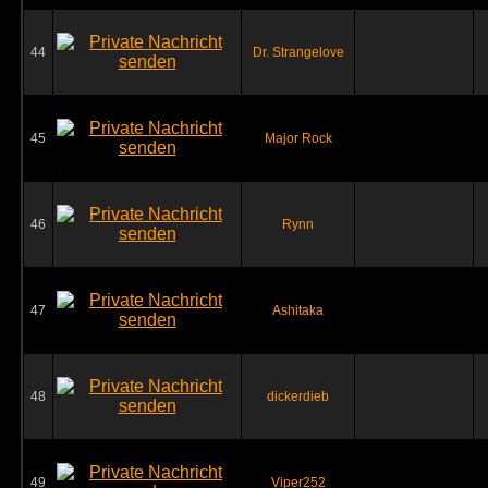
44
Dr. Strangelove
45
Major Rock
46
Rynn
47
Ashitaka
48
dickerdieb
49
Viper252