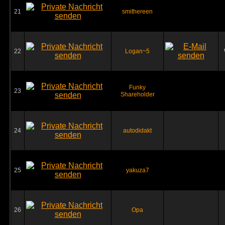
21
smithereen
22
Logan~5
Funky
23
Shareholder
24
autodidakt
25
yakuza7
26
Opa