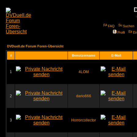
FAQ
Suchen
Profil
Ei
DVDuell.de Forum Foren-Übersicht
#
Benutzername
E-Mail
1
4LOM
2
dario666
3
Horrorcollector