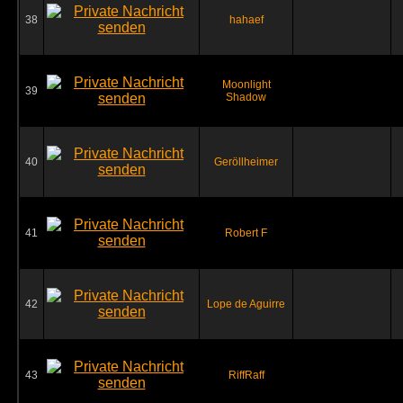
38
hahaef
Moonlight
39
Shadow
40
Geröllheimer
41
Robert F
42
Lope de Aguirre
43
RiffRaff