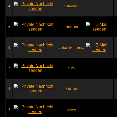
4
Sebastian
5
Thorsten
6
thefashionmaniac
7
hubsi
8
Matthias
9
Eraser