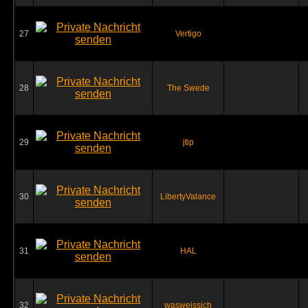
27
Vertigo
28
The Swede
29
jtip
30
LibertyValance
31
HAL
32
wasweissich