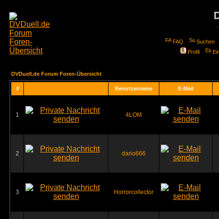
FAQ
Suchen
Profil
Ei
DVDuell.de Forum Foren-Übersicht
#
Benutzername
E-Mail
1
4LOM
2
dario666
3
Horrorcollector