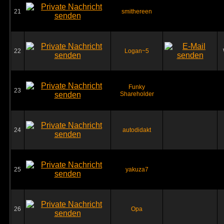
21
smithereen
22
Logan~5
Funky
23
Shareholder
24
autodidakt
25
yakuza7
26
Opa