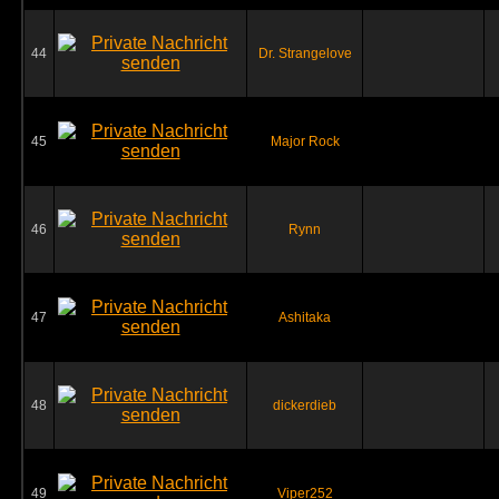
44
Dr. Strangelove
45
Major Rock
46
Rynn
47
Ashitaka
48
dickerdieb
49
Viper252