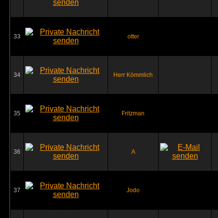
33
otter
34
Herr Kömmlich
35
Fritzman
36
A
37
Jodo