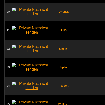
10
zwuncki
11
FHM
12
alighieri
13
flipflop
14
Robert
15
Wolfgang