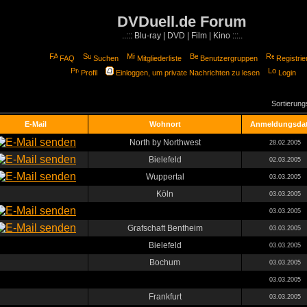
DVDuell.de Forum
..::: Blu-ray | DVD | Film | Kino :::..
FAQ
Suchen
Mitgliederliste
Benutzergruppen
Registrie
Profil
Einloggen, um private Nachrichten zu lesen
Login
Sortierun
E-Mail
Wohnort
Anmeldungsda
North by Northwest
28.02.2005
Bielefeld
02.03.2005
Wuppertal
03.03.2005
Köln
03.03.2005
03.03.2005
Grafschaft Bentheim
03.03.2005
Bielefeld
03.03.2005
Bochum
03.03.2005
03.03.2005
Frankfurt
03.03.2005