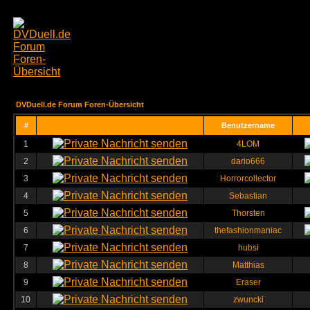
DVDuell.de Forum Foren-Übersicht
#
Benutzername
1
4LOM
2
dario666
3
Horrorcollector
4
Sebastian
5
Thorsten
6
thefashionmaniac
7
hubsi
8
Matthias
9
Eraser
10
zwuncki