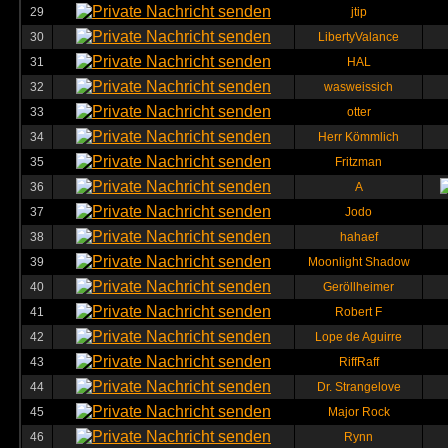
29
jtip
30
LibertyValance
31
HAL
32
wasweissich
33
otter
34
Herr Kömmlich
35
Fritzman
36
A
37
Jodo
38
hahaef
39
Moonlight Shadow
40
Geröllheimer
41
Robert F
42
Lope de Aguirre
43
RiffRaff
44
Dr. Strangelove
45
Major Rock
46
Rynn