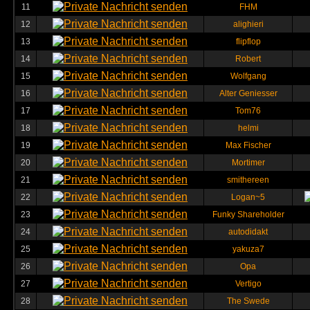
11
FHM
12
alighieri
13
flipflop
14
Robert
15
Wolfgang
16
Alter Geniesser
17
Tom76
18
helmi
19
Max Fischer
20
Mortimer
21
smithereen
22
Logan~5
23
Funky Shareholder
24
autodidakt
25
yakuza7
26
Opa
27
Vertigo
28
The Swede