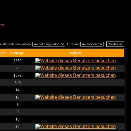
ren
gs-Methode auswählen:
Ordnung
tum
Beiträge
Website
3350
26
1579
540
14
18
3
0
10
35