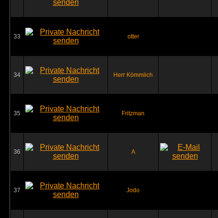
33
otter
34
Herr Kömmlich
35
Fritzman
36
A
37
Jodo