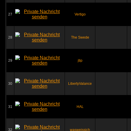
27
Vertigo
28
The Swede
29
jtip
30
LibertyValance
31
HAL
32
wasweissich