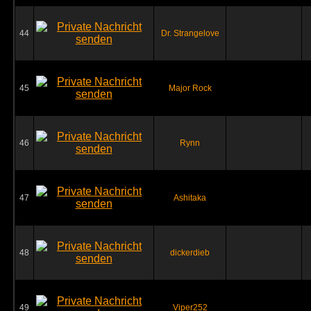
44
Dr. Strangelove
45
Major Rock
46
Rynn
47
Ashitaka
48
dickerdieb
49
Viper252