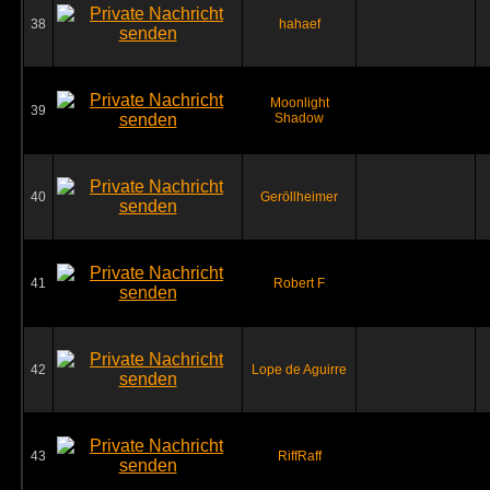
38
hahaef
Moonlight
39
Shadow
40
Geröllheimer
41
Robert F
42
Lope de Aguirre
43
RiffRaff