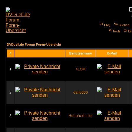
FAQ
Suchen
Profil
Ei
DVDuell.de Forum Foren-Übersicht
#
Benutzername
E-Mail
1
4LOM
2
dario666
3
Horrorcollector