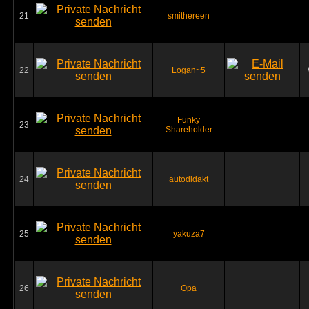
21
smithereen
22
Logan~5
Funky
23
Shareholder
24
autodidakt
25
yakuza7
26
Opa