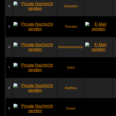
4
Sebastian
5
Thorsten
6
thefashionmaniac
7
hubsi
8
Matthias
9
Eraser