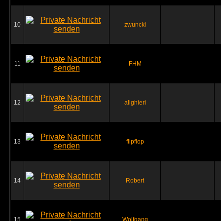
10
zwuncki
11
FHM
12
alighieri
13
flipflop
14
Robert
15
Wolfgang