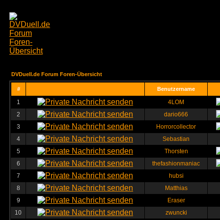
DVDuell.de Forum Foren-Übersicht
#
Benutzername
1
4LOM
2
dario666
3
Horrorcollector
4
Sebastian
5
Thorsten
6
thefashionmaniac
7
hubsi
8
Matthias
9
Eraser
10
zwuncki