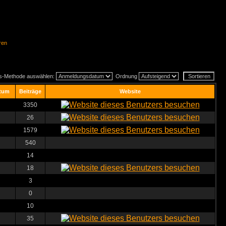
ren
gs-Methode auswählen:
Ordnung
tum
Beiträge
Website
3350
26
1579
540
14
18
3
0
10
35