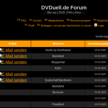
DVDuell.de Forum
..::: Blu-ray | DVD | Film | Kino :::..
FAQ
Suchen
Mitgliederliste
Benutzergruppen
Registrie
Profil
Einloggen, um private Nachrichten zu lesen
Login
Sortierun
E-Mail
Wohnort
Anmeldungsda
North by Northwest
28.02.2005
Bielefeld
02.03.2005
Wuppertal
03.03.2005
Köln
03.03.2005
03.03.2005
Grafschaft Bentheim
03.03.2005
Bielefeld
03.03.2005
Bochum
03.03.2005
03.03.2005
Frankfurt
03.03.2005