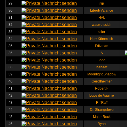
29
jtip
30
LibertyValance
31
HAL
32
wasweissich
33
otter
34
Herr Kömmlich
35
Fritzman
36
A
37
Jodo
38
hahaef
39
Moonlight Shadow
40
Geröllheimer
41
Robert F
42
Lope de Aguirre
43
RiffRaff
44
Dr. Strangelove
45
Major Rock
46
Rynn