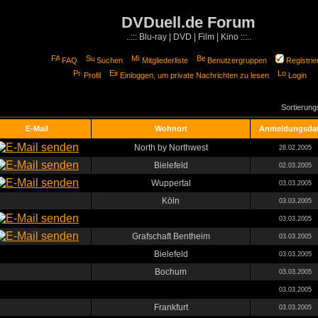
DVDuell.de Forum
..::: Blu-ray | DVD | Film | Kino :::..
FAQ
Suchen
Mitgliederliste
Benutzergruppen
Registrie
Profil
Einloggen, um private Nachrichten zu lesen
Login
Sortierun
E-Mail
Wohnort
Anmeldungsda
North by Northwest
28.02.2005
Bielefeld
02.03.2005
Wuppertal
03.03.2005
Köln
03.03.2005
03.03.2005
Grafschaft Bentheim
03.03.2005
Bielefeld
03.03.2005
Bochum
03.03.2005
03.03.2005
Frankfurt
03.03.2005