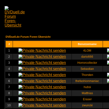
DVDuell.de Forum Foren-Übersicht
#
Benutzername
1
4LOM
2
dario666
3
Horrorcollector
4
Sebastian
5
Thorsten
6
thefashionmaniac
7
hubsi
8
Matthias
9
Eraser
10
zwuncki