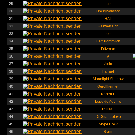
29
jtip
30
LibertyValance
31
HAL
32
wasweissich
33
otter
34
Herr Kömmlich
35
Fritzman
36
A
37
Jodo
38
hahaef
39
Moonlight Shadow
40
Geröllheimer
41
Robert F
42
Lope de Aguirre
43
RiffRaff
44
Dr. Strangelove
45
Major Rock
46
Rynn