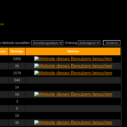
ren
gs-Methode auswählen:
Ordnung
tum
Beiträge
Website
3350
26
1579
540
14
18
3
0
10
35