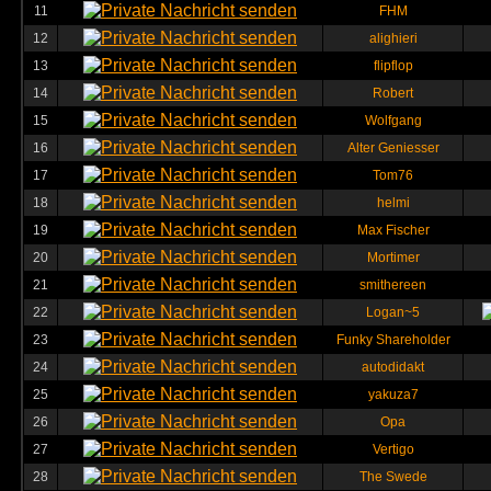
11
FHM
12
alighieri
13
flipflop
14
Robert
15
Wolfgang
16
Alter Geniesser
17
Tom76
18
helmi
19
Max Fischer
20
Mortimer
21
smithereen
22
Logan~5
23
Funky Shareholder
24
autodidakt
25
yakuza7
26
Opa
27
Vertigo
28
The Swede