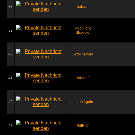
38
hahaef
Moonlight
39
Shadow
40
Geröllheimer
41
Robert F
42
Lope de Aguirre
43
RiffRaff