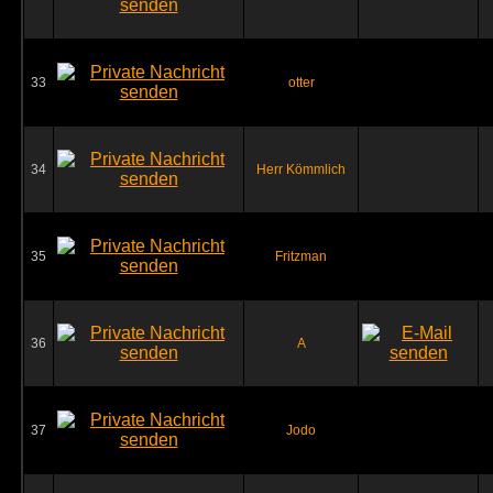
33
otter
34
Herr Kömmlich
35
Fritzman
36
A
37
Jodo