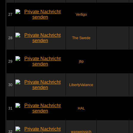
27
Vertigo
28
The Swede
29
jtip
30
LibertyValance
31
HAL
32
wasweissich