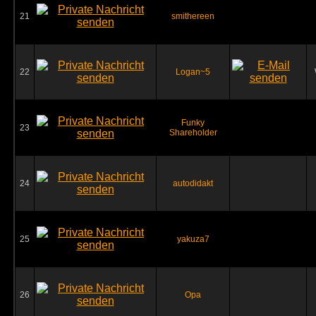
21
smithereen
22
Logan~5
Funky
23
Shareholder
24
autodidakt
25
yakuza7
26
Opa