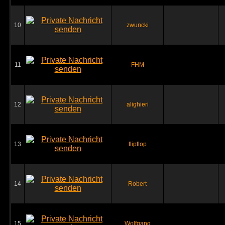
10
zwuncki
11
FHM
12
alighieri
13
flipflop
14
Robert
15
Wolfgang