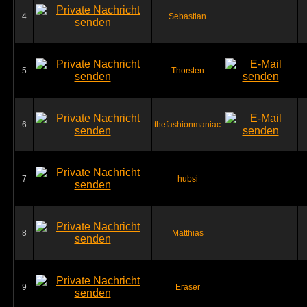
4
Sebastian
5
Thorsten
6
thefashionmaniac
7
hubsi
8
Matthias
9
Eraser