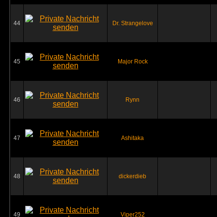
44
Dr. Strangelove
45
Major Rock
46
Rynn
47
Ashitaka
48
dickerdieb
49
Viper252