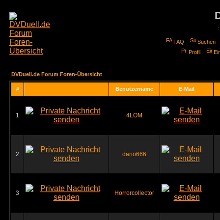
FAQ
Suchen
Profil
Ei
DVDuell.de Forum Foren-Übersicht
#
Benutzername
E-Mail
1
4LOM
2
dario666
3
Horrorcollector