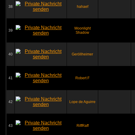
38
hahaef
Moonlight
39
Shadow
40
Geröllheimer
41
Robert F
42
Lope de Aguirre
43
RiffRaff