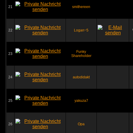
21
smithereen
22
Logan~5
Funky
23
Shareholder
24
autodidakt
25
yakuza7
26
Opa