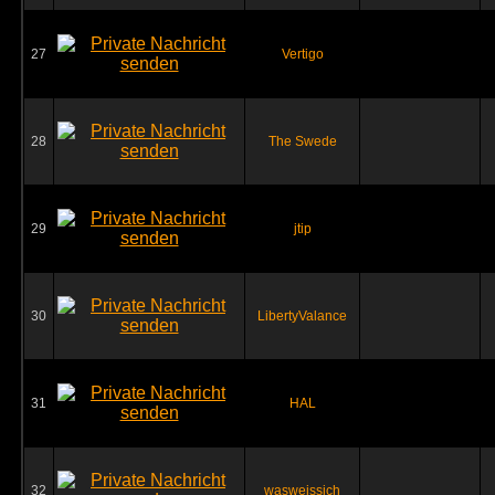
27
Vertigo
28
The Swede
29
jtip
30
LibertyValance
31
HAL
32
wasweissich