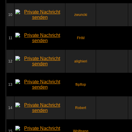
10
zwuncki
11
FHM
12
alighieri
13
flipflop
14
Robert
15
Wolfgang