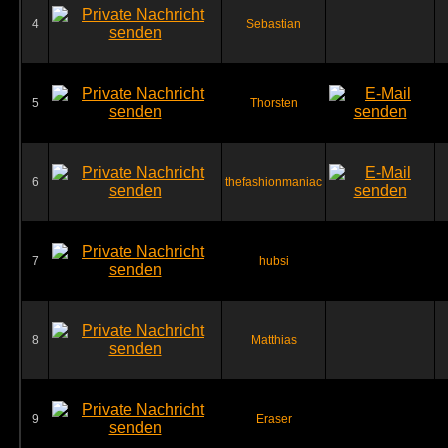
4
Sebastian
5
Thorsten
6
thefashionmaniac
7
hubsi
8
Matthias
9
Eraser