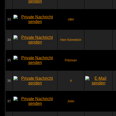
33
otter
34
Herr Kömmlich
35
Fritzman
36
A
37
Jodo