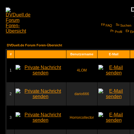
FAQ
Suchen
Profil
Ei
DVDuell.de Forum Foren-Übersicht
#
Benutzername
E-Mail
1
4LOM
2
dario666
3
Horrorcollector