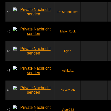
44
Dr. Strangelove
45
Major Rock
46
Rynn
47
Ashitaka
48
dickerdieb
49
Viper252