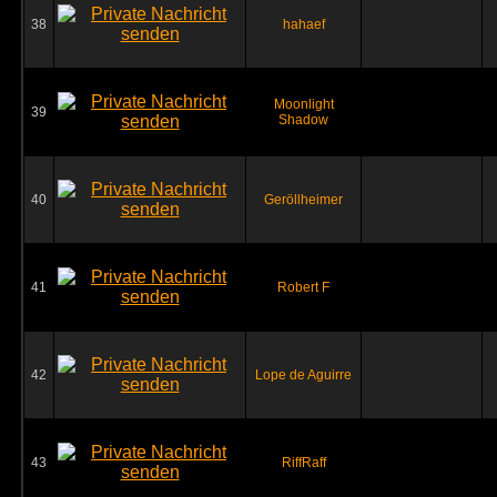
38
hahaef
Moonlight
39
Shadow
40
Geröllheimer
41
Robert F
42
Lope de Aguirre
43
RiffRaff