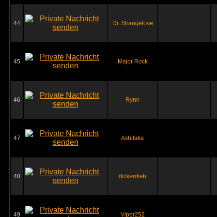
44
Dr. Strangelove
45
Major Rock
46
Rynn
47
Ashitaka
48
dickerdieb
49
Viper252