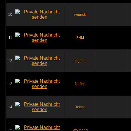
10
zwuncki
11
FHM
12
alighieri
13
flipflop
14
Robert
15
Wolfgang