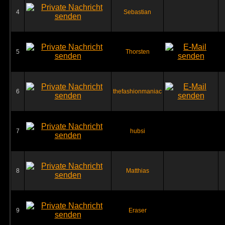
4
Sebastian
5
Thorsten
6
thefashionmaniac
7
hubsi
8
Matthias
9
Eraser