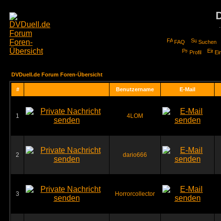
FAQ
Suchen
Profil
Ei
DVDuell.de Forum Foren-Übersicht
#
Benutzername
E-Mail
1
4LOM
2
dario666
3
Horrorcollector