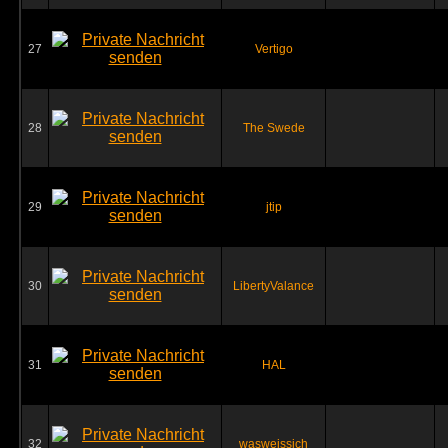
27
Vertigo
28
The Swede
29
jtip
30
LibertyValance
31
HAL
32
wasweissich