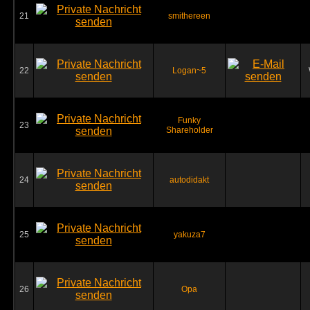
21
smithereen
22
Logan~5
Funky
23
Shareholder
24
autodidakt
25
yakuza7
26
Opa