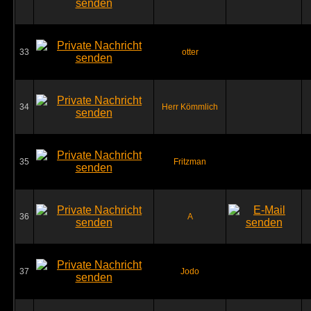
33
otter
34
Herr Kömmlich
35
Fritzman
36
A
37
Jodo