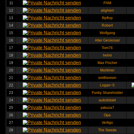
11
FHM
12
alighieri
13
flipflop
14
Robert
15
Wolfgang
16
Alter Geniesser
17
Tom76
18
helmi
19
Max Fischer
20
Mortimer
21
smithereen
22
Logan~5
23
Funky Shareholder
24
autodidakt
25
yakuza7
26
Opa
27
Vertigo
28
The Swede