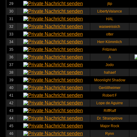
29
jtip
30
LibertyValance
31
HAL
32
wasweissich
33
otter
34
Herr Kömmlich
35
Fritzman
36
A
37
Jodo
38
hahaef
39
Moonlight Shadow
40
Geröllheimer
41
Robert F
42
Lope de Aguirre
43
RiffRaff
44
Dr. Strangelove
45
Major Rock
46
Rynn