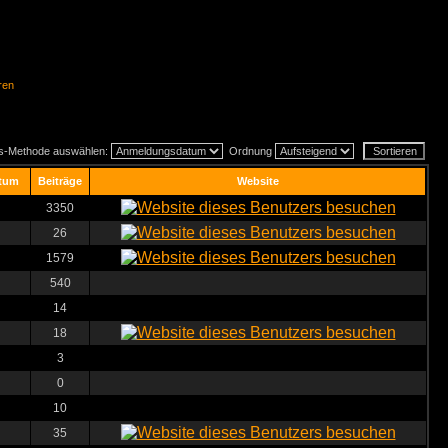
ren
gs-Methode auswählen:
Ordnung
tum
Beiträge
Website
3350
26
1579
540
14
18
3
0
10
35