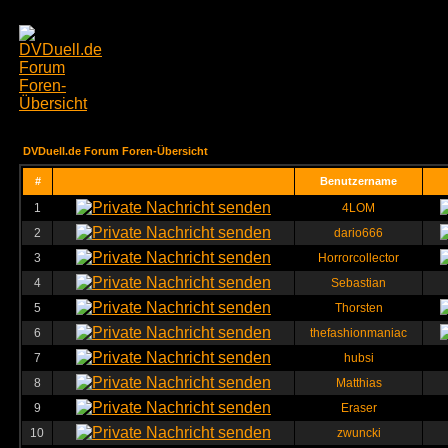
DVDuell.de Forum Foren-Übersicht
#
Benutzername
1
4LOM
2
dario666
3
Horrorcollector
4
Sebastian
5
Thorsten
6
thefashionmaniac
7
hubsi
8
Matthias
9
Eraser
10
zwuncki