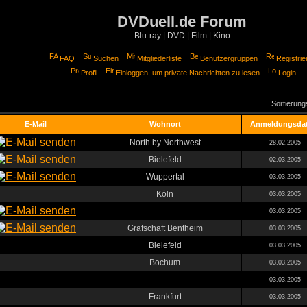
DVDuell.de Forum
..::: Blu-ray | DVD | Film | Kino :::..
FAQ
Suchen
Mitgliederliste
Benutzergruppen
Registrie
Profil
Einloggen, um private Nachrichten zu lesen
Login
Sortierun
E-Mail
Wohnort
Anmeldungsda
North by Northwest
28.02.2005
Bielefeld
02.03.2005
Wuppertal
03.03.2005
Köln
03.03.2005
03.03.2005
Grafschaft Bentheim
03.03.2005
Bielefeld
03.03.2005
Bochum
03.03.2005
03.03.2005
Frankfurt
03.03.2005