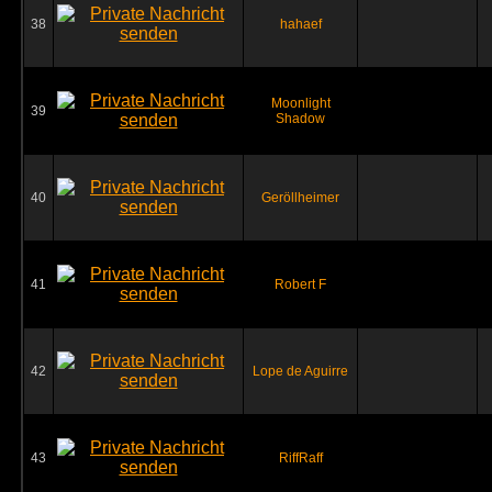
38
hahaef
Moonlight
39
Shadow
40
Geröllheimer
41
Robert F
42
Lope de Aguirre
43
RiffRaff