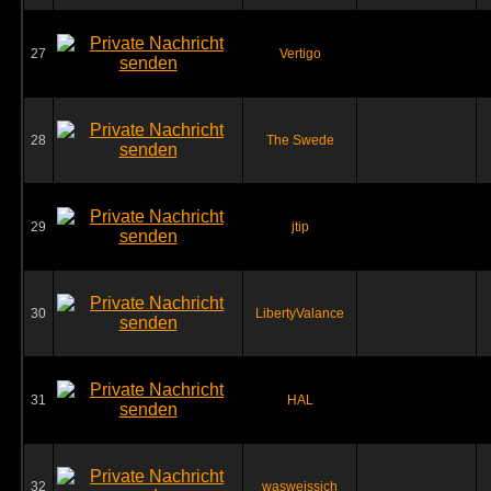
27
Vertigo
28
The Swede
29
jtip
30
LibertyValance
31
HAL
32
wasweissich