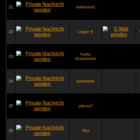
21
smithereen
22
Logan~5
Funky
23
Shareholder
24
autodidakt
25
yakuza7
26
Opa