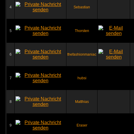
4
Sebastian
5
Thorsten
6
thefashionmaniac
7
hubsi
8
Matthias
9
Eraser