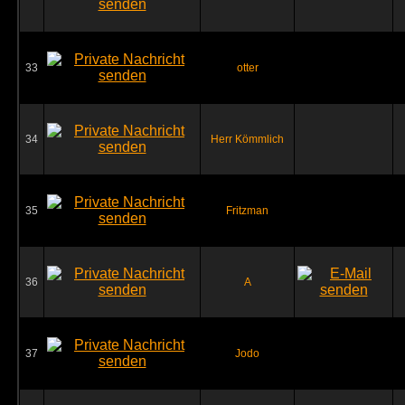
33
otter
34
Herr Kömmlich
35
Fritzman
36
A
37
Jodo