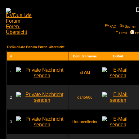
FAQ
Suchen
Profil
Ei
DVDuell.de Forum Foren-Übersicht
#
Benutzername
E-Mail
1
4LOM
2
dario666
3
Horrorcollector