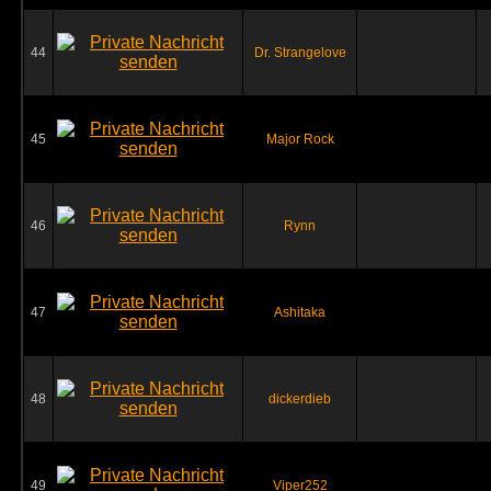
44
Dr. Strangelove
45
Major Rock
46
Rynn
47
Ashitaka
48
dickerdieb
49
Viper252