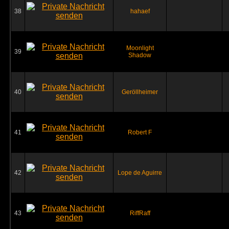
38
hahaef
Moonlight
39
Shadow
40
Geröllheimer
41
Robert F
42
Lope de Aguirre
43
RiffRaff