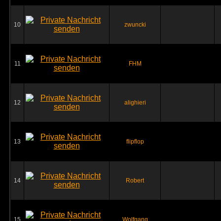
10
zwuncki
11
FHM
12
alighieri
13
flipflop
14
Robert
15
Wolfgang