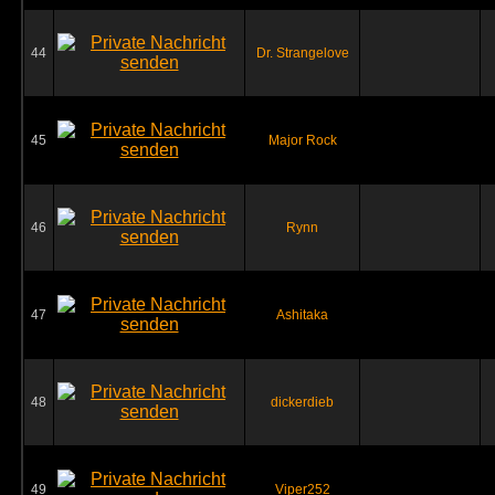
44
Dr. Strangelove
45
Major Rock
46
Rynn
47
Ashitaka
48
dickerdieb
49
Viper252