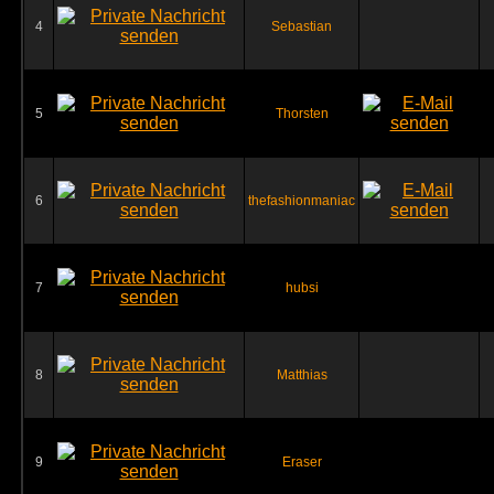
4
Sebastian
5
Thorsten
6
thefashionmaniac
7
hubsi
8
Matthias
9
Eraser