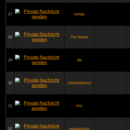
27
Vertigo
28
The Swede
29
jtip
30
LibertyValance
31
HAL
32
wasweissich