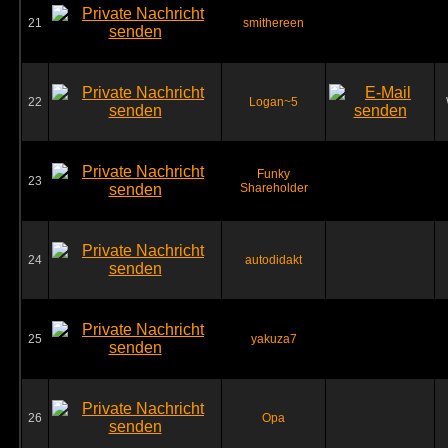
21
smithereen
22
Logan~5
Funky
23
Shareholder
24
autodidakt
25
yakuza7
26
Opa