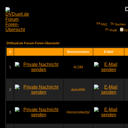
FAQ
Suchen
Profil
Ei
DVDuell.de Forum Foren-Übersicht
#
Benutzername
E-Mail
1
4LOM
2
dario666
3
Horrorcollector