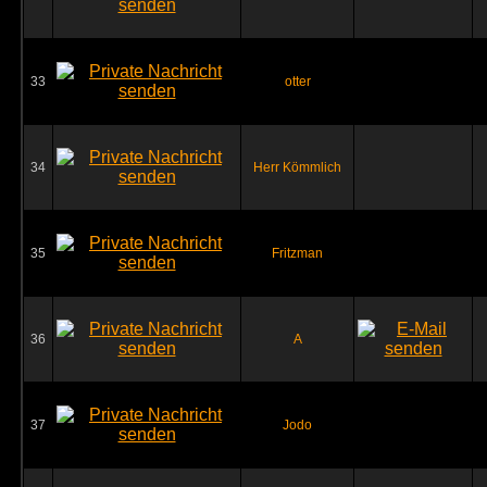
33
otter
34
Herr Kömmlich
35
Fritzman
36
A
37
Jodo