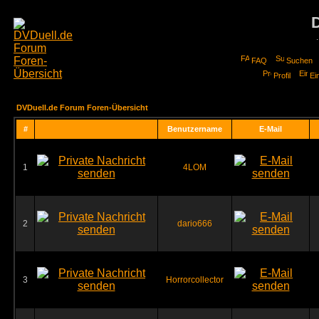
FAQ
Suchen
Profil
Ei
DVDuell.de Forum Foren-Übersicht
#
Benutzername
E-Mail
1
4LOM
2
dario666
3
Horrorcollector