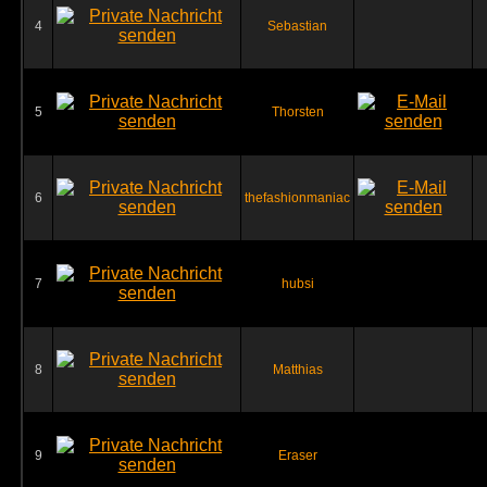
4
Sebastian
5
Thorsten
6
thefashionmaniac
7
hubsi
8
Matthias
9
Eraser