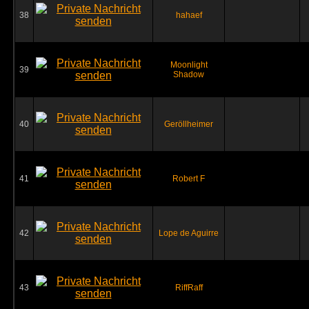
38
hahaef
Moonlight
39
Shadow
40
Geröllheimer
41
Robert F
42
Lope de Aguirre
43
RiffRaff