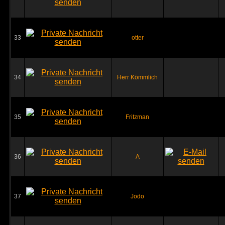
33
otter
34
Herr Kömmlich
35
Fritzman
36
A
37
Jodo