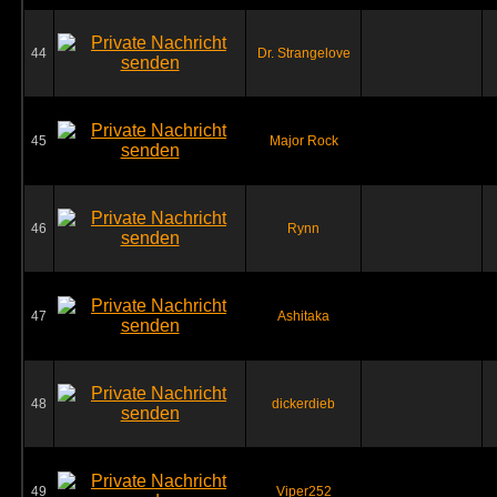
44
Dr. Strangelove
45
Major Rock
46
Rynn
47
Ashitaka
48
dickerdieb
49
Viper252