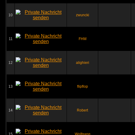
10
zwuncki
11
FHM
12
alighieri
13
flipflop
14
Robert
15
Wolfgang