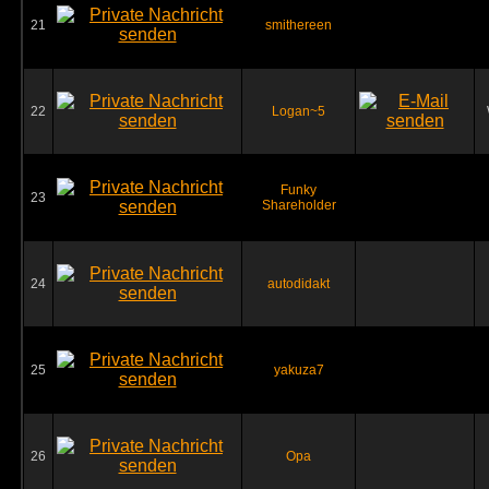
21
smithereen
22
Logan~5
Funky
23
Shareholder
24
autodidakt
25
yakuza7
26
Opa