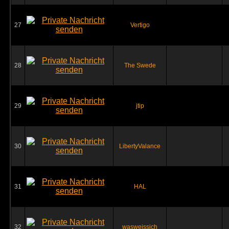
27
Vertigo
28
The Swede
29
jtip
30
LibertyValance
31
HAL
32
wasweissich