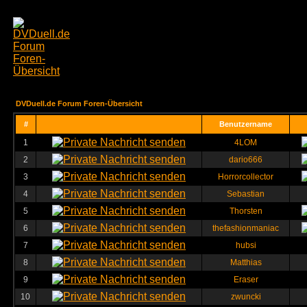
DVDuell.de Forum Foren-Übersicht
#
Benutzername
1
4LOM
2
dario666
3
Horrorcollector
4
Sebastian
5
Thorsten
6
thefashionmaniac
7
hubsi
8
Matthias
9
Eraser
10
zwuncki