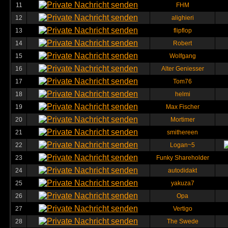
11
FHM
12
alighieri
13
flipflop
14
Robert
15
Wolfgang
16
Alter Geniesser
17
Tom76
18
helmi
19
Max Fischer
20
Mortimer
21
smithereen
22
Logan~5
23
Funky Shareholder
24
autodidakt
25
yakuza7
26
Opa
27
Vertigo
28
The Swede