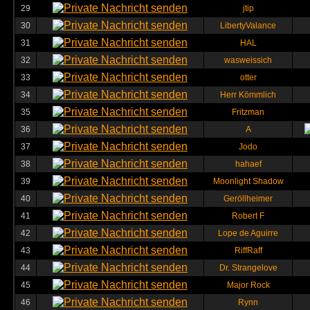
29
jtip
30
LibertyValance
31
HAL
32
wasweissich
33
otter
34
Herr Kömmlich
35
Fritzman
36
A
37
Jodo
38
hahaef
39
Moonlight Shadow
40
Geröllheimer
41
Robert F
42
Lope de Aguirre
43
RiffRaff
44
Dr. Strangelove
45
Major Rock
46
Rynn