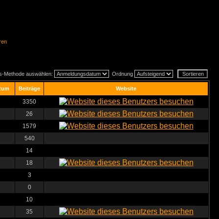
ren
gs-Methode auswählen:
Ordnung
tum
Beiträge
Website
3350
26
1579
540
14
18
3
0
10
35