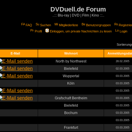
DVDuell.de Forum
..::: Blu-ray | DVD | Film | Kino :::..
FAQ
Suchen
Mitgliederliste
Benutzergruppen
Registrie
Profil
Einloggen, um private Nachrichten zu lesen
Login
Sortierun
E-Mail
Wohnort
Anmeldungsda
North by Northwest
28.02.2005
Bielefeld
02.03.2005
Wuppertal
03.03.2005
Köln
03.03.2005
03.03.2005
Grafschaft Bentheim
03.03.2005
Bielefeld
03.03.2005
Bochum
03.03.2005
03.03.2005
Frankfurt
03.03.2005