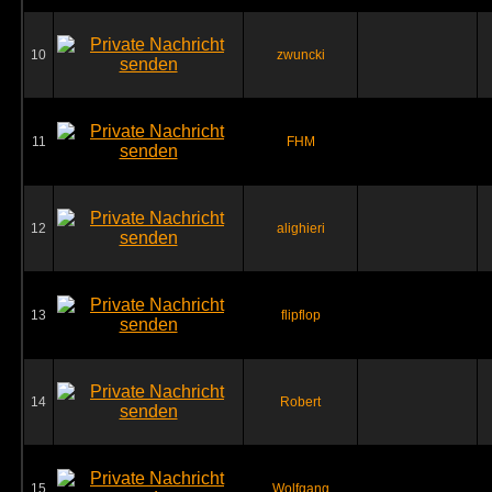
10
zwuncki
11
FHM
12
alighieri
13
flipflop
14
Robert
15
Wolfgang