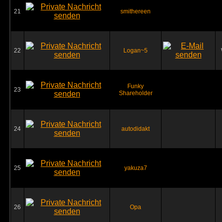
21
smithereen
22
Logan~5
Funky
23
Shareholder
24
autodidakt
25
yakuza7
26
Opa