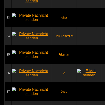
33
otter
34
Herr Kömmlich
35
Fritzman
36
A
37
Jodo