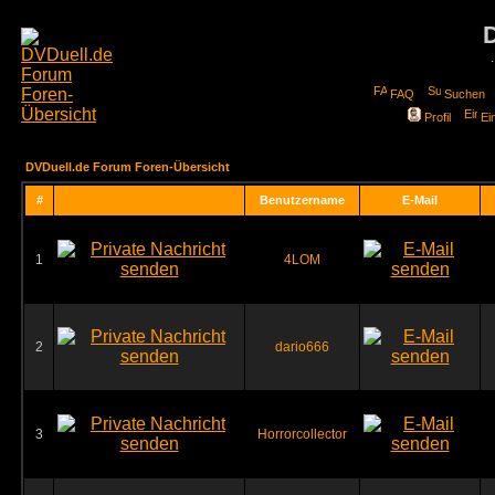
FAQ
Suchen
Profil
Ei
DVDuell.de Forum Foren-Übersicht
#
Benutzername
E-Mail
1
4LOM
2
dario666
3
Horrorcollector