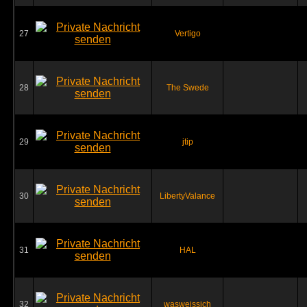
27
Vertigo
28
The Swede
29
jtip
30
LibertyValance
31
HAL
32
wasweissich