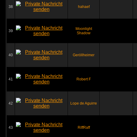
38
hahaef
Moonlight
39
Shadow
40
Geröllheimer
41
Robert F
42
Lope de Aguirre
43
RiffRaff