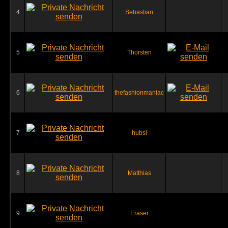
4
Sebastian
5
Thorsten
6
thefashionmaniac
7
hubsi
8
Matthias
9
Eraser