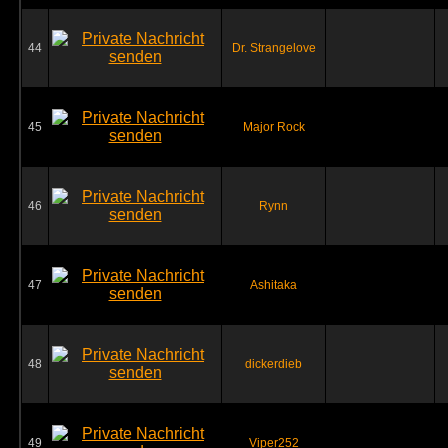
44
Dr. Strangelove
45
Major Rock
46
Rynn
47
Ashitaka
48
dickerdieb
49
Viper252