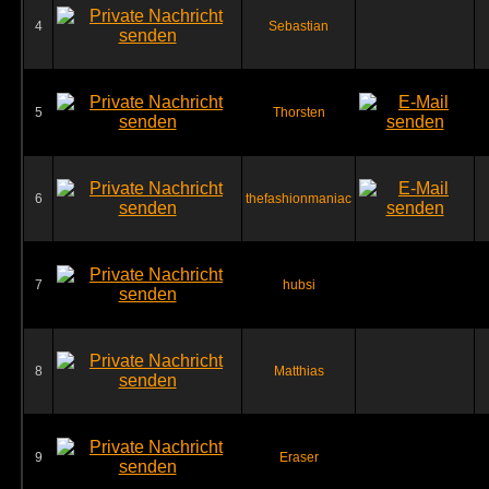
4
Sebastian
5
Thorsten
6
thefashionmaniac
7
hubsi
8
Matthias
9
Eraser