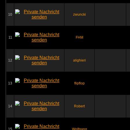
10
zwuncki
11
FHM
12
alighieri
13
flipflop
14
Robert
15
Wolfgang