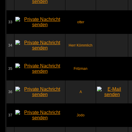
33
otter
34
Herr Kömmlich
35
Fritzman
36
A
37
Jodo