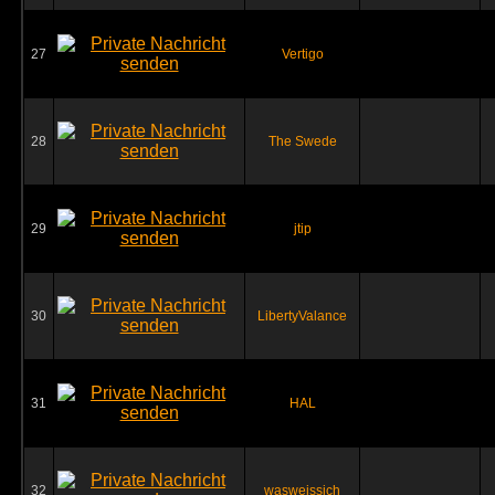
27
Vertigo
28
The Swede
29
jtip
30
LibertyValance
31
HAL
32
wasweissich