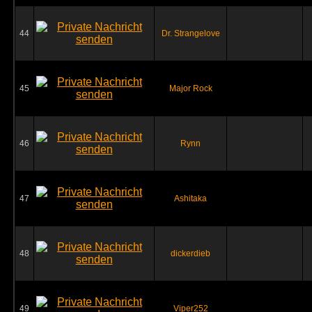
44
Dr. Strangelove
45
Major Rock
46
Rynn
47
Ashitaka
48
dickerdieb
49
Viper252