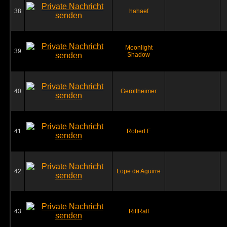
38
hahaef
Moonlight
39
Shadow
40
Geröllheimer
41
Robert F
42
Lope de Aguirre
43
RiffRaff