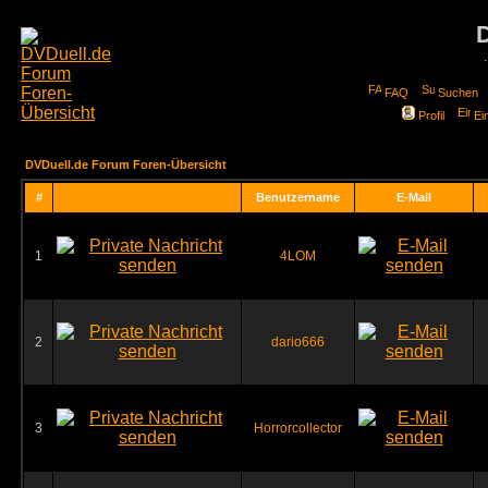
FAQ
Suchen
Profil
Ei
DVDuell.de Forum Foren-Übersicht
#
Benutzername
E-Mail
1
4LOM
2
dario666
3
Horrorcollector