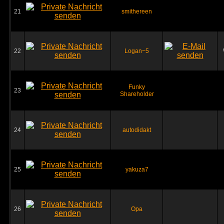
21
smithereen
22
Logan~5
Funky
23
Shareholder
24
autodidakt
25
yakuza7
26
Opa