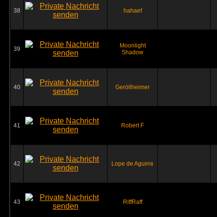
38
hahaef
Moonlight
39
Shadow
40
Geröllheimer
41
Robert F
42
Lope de Aguirre
43
RiffRaff