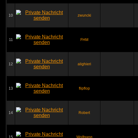
10
zwuncki
11
FHM
12
alighieri
13
flipflop
14
Robert
15
Wolfgang