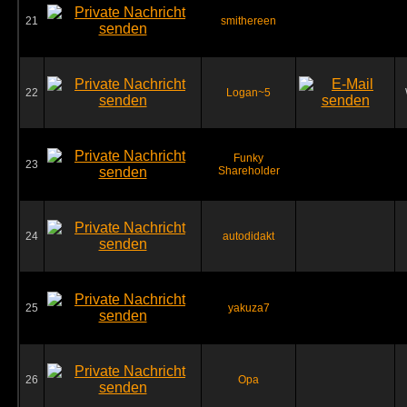
21
smithereen
22
Logan~5
Funky
23
Shareholder
24
autodidakt
25
yakuza7
26
Opa