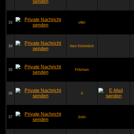
33
otter
34
Herr Kömmlich
35
Fritzman
36
A
37
Jodo