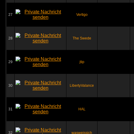
27
Vertigo
28
The Swede
29
jtip
30
LibertyValance
31
HAL
32
wasweissich