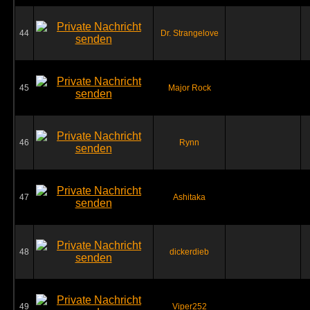
44
Dr. Strangelove
45
Major Rock
46
Rynn
47
Ashitaka
48
dickerdieb
49
Viper252