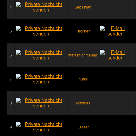
4
Sebastian
5
Thorsten
6
thefashionmaniac
7
hubsi
8
Matthias
9
Eraser