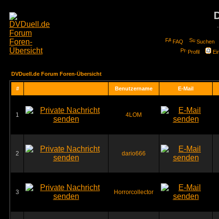
FAQ
Suchen
Profil
Ei
DVDuell.de Forum Foren-Übersicht
#
Benutzername
E-Mail
1
4LOM
2
dario666
3
Horrorcollector