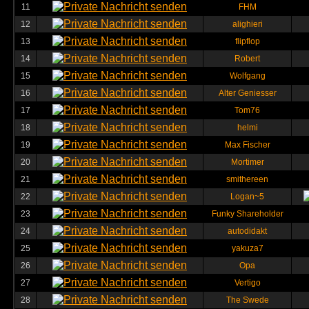
11
FHM
12
alighieri
13
flipflop
14
Robert
15
Wolfgang
16
Alter Geniesser
17
Tom76
18
helmi
19
Max Fischer
20
Mortimer
21
smithereen
22
Logan~5
23
Funky Shareholder
24
autodidakt
25
yakuza7
26
Opa
27
Vertigo
28
The Swede