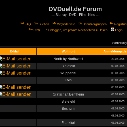
DVDuell.de Forum
..::: Blu-ray | DVD | Film | Kino :::..
FAQ
Suchen
Mitgliederliste
Benutzergruppen
Registrie
Profil
Einloggen, um private Nachrichten zu lesen
Login
Sortierun
E-Mail
Wohnort
Anmeldungsda
North by Northwest
28.02.2005
Bielefeld
02.03.2005
Wuppertal
03.03.2005
Köln
03.03.2005
03.03.2005
Grafschaft Bentheim
03.03.2005
Bielefeld
03.03.2005
Bochum
03.03.2005
03.03.2005
Frankfurt
03.03.2005