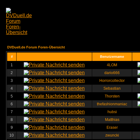
DVDuell.de Forum Foren-Übersicht
#
Benutzername
1
4LOM
2
dario666
3
Horrorcollector
4
Sebastian
5
Thorsten
6
thefashionmaniac
7
hubsi
8
Matthias
9
Eraser
10
zwuncki