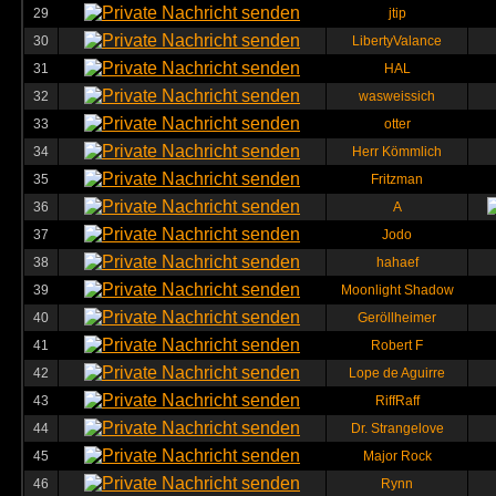
29
jtip
30
LibertyValance
31
HAL
32
wasweissich
33
otter
34
Herr Kömmlich
35
Fritzman
36
A
37
Jodo
38
hahaef
39
Moonlight Shadow
40
Geröllheimer
41
Robert F
42
Lope de Aguirre
43
RiffRaff
44
Dr. Strangelove
45
Major Rock
46
Rynn