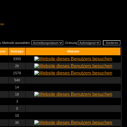
ren
gs-Methode auswählen:
Ordnung
tum
Beiträge
Website
3350
26
1579
540
14
18
3
0
10
35