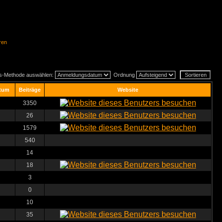
ren
gs-Methode auswählen:
Ordnung
tum
Beiträge
Website
3350
26
1579
540
14
18
3
0
10
35