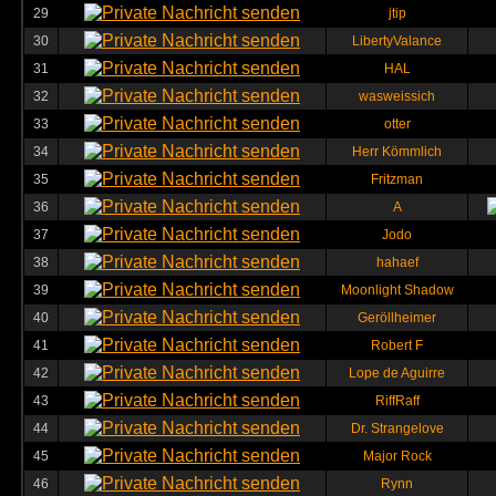
29
jtip
30
LibertyValance
31
HAL
32
wasweissich
33
otter
34
Herr Kömmlich
35
Fritzman
36
A
37
Jodo
38
hahaef
39
Moonlight Shadow
40
Geröllheimer
41
Robert F
42
Lope de Aguirre
43
RiffRaff
44
Dr. Strangelove
45
Major Rock
46
Rynn