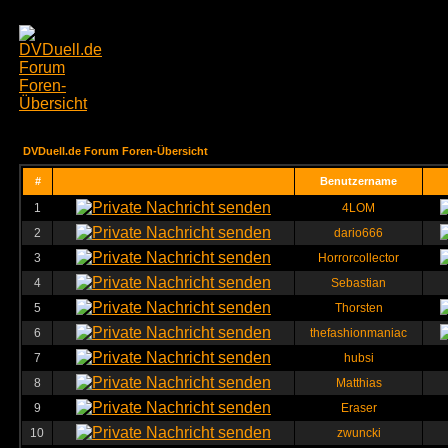
DVDuell.de Forum Foren-Übersicht
#
Benutzername
1
4LOM
2
dario666
3
Horrorcollector
4
Sebastian
5
Thorsten
6
thefashionmaniac
7
hubsi
8
Matthias
9
Eraser
10
zwuncki