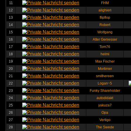
11
FHM
12
alighieri
13
flipflop
14
Robert
15
Wolfgang
16
Alter Geniesser
17
Tom76
18
helmi
19
Max Fischer
20
Mortimer
21
smithereen
22
Logan~5
23
Funky Shareholder
24
autodidakt
25
yakuza7
26
Opa
27
Vertigo
28
The Swede