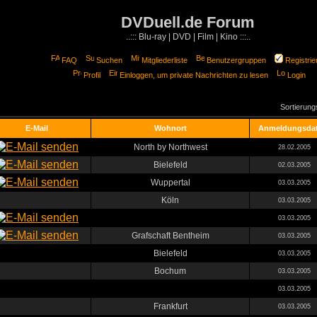
DVDuell.de Forum
..::: Blu-ray | DVD | Film | Kino :::..
FAQ
Suchen
Mitgliederliste
Benutzergruppen
Registrie
Profil
Einloggen, um private Nachrichten zu lesen
Login
Sortierun
E-Mail
Wohnort
Anmeldungsda
North by Northwest
28.02.2005
Bielefeld
02.03.2005
Wuppertal
03.03.2005
Köln
03.03.2005
03.03.2005
Grafschaft Bentheim
03.03.2005
Bielefeld
03.03.2005
Bochum
03.03.2005
03.03.2005
Frankfurt
03.03.2005