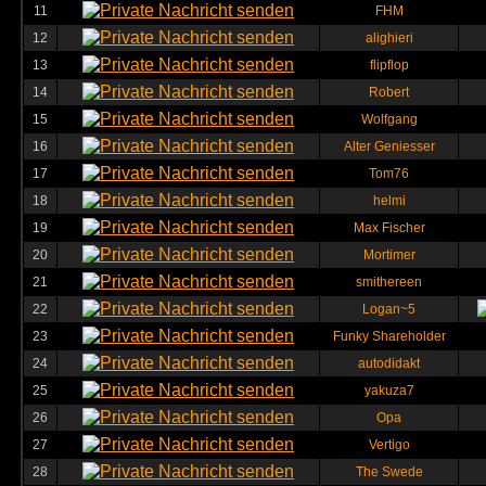
11
FHM
12
alighieri
13
flipflop
14
Robert
15
Wolfgang
16
Alter Geniesser
17
Tom76
18
helmi
19
Max Fischer
20
Mortimer
21
smithereen
22
Logan~5
23
Funky Shareholder
24
autodidakt
25
yakuza7
26
Opa
27
Vertigo
28
The Swede