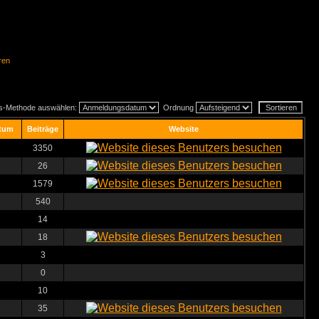
ren
gs-Methode auswählen:
Ordnung
tum
Beiträge
Website
3350
26
1579
540
14
18
3
0
10
35