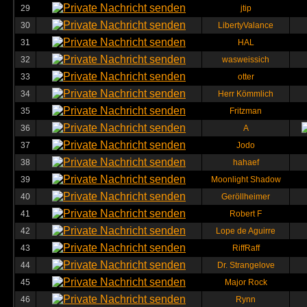
29
jtip
30
LibertyValance
31
HAL
32
wasweissich
33
otter
34
Herr Kömmlich
35
Fritzman
36
A
37
Jodo
38
hahaef
39
Moonlight Shadow
40
Geröllheimer
41
Robert F
42
Lope de Aguirre
43
RiffRaff
44
Dr. Strangelove
45
Major Rock
46
Rynn