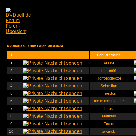
DVDuell.de Forum Foren-Übersicht
#
Benutzername
1
4LOM
2
dario666
3
Horrorcollector
4
Sebastian
5
Thorsten
6
thefashionmaniac
7
hubsi
8
Matthias
9
Eraser
10
zwuncki