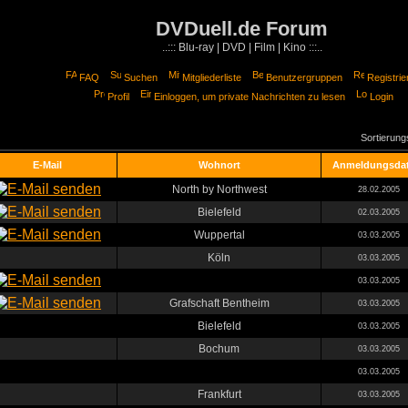
DVDuell.de Forum
..::: Blu-ray | DVD | Film | Kino :::..
FAQ
Suchen
Mitgliederliste
Benutzergruppen
Registrie
Profil
Einloggen, um private Nachrichten zu lesen
Login
Sortierun
E-Mail
Wohnort
Anmeldungsda
North by Northwest
28.02.2005
Bielefeld
02.03.2005
Wuppertal
03.03.2005
Köln
03.03.2005
03.03.2005
Grafschaft Bentheim
03.03.2005
Bielefeld
03.03.2005
Bochum
03.03.2005
03.03.2005
Frankfurt
03.03.2005