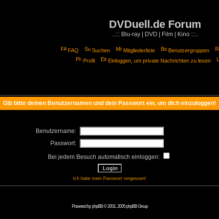
DVDuell.de Forum
..::: Blu-ray | DVD | Film | Kino :::..
FAQ
Suchen
Mitgliederliste
Benutzergruppen
Profil
Einloggen, um private Nachrichten zu lesen
Gib bitte deinen Benutzernamen und dein Passwort ein, um dich einzuloggen!
Benutzername:
Passwort:
Bei jedem Besuch automatisch einloggen:
Ich habe mein Passwort vergessen!
Powered by
phpBB
© 2001, 2005 phpBB Group