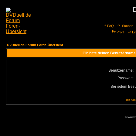
FAQ
Suchen
Profil
Ei
DVDuell.de Forum Foren-Übersicht
Gib bitte deinen Benutzername
Benutzername:
Passwort:
Bei jedem Besu
Ich hab
Powered 