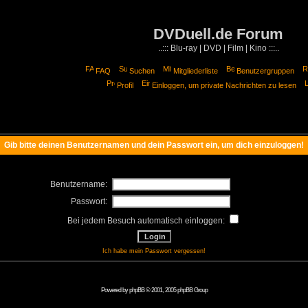
DVDuell.de Forum
..::: Blu-ray | DVD | Film | Kino :::..
FAQ
Suchen
Mitgliederliste
Benutzergruppen
Profil
Einloggen, um private Nachrichten zu lesen
Gib bitte deinen Benutzernamen und dein Passwort ein, um dich einzuloggen!
Benutzername:
Passwort:
Bei jedem Besuch automatisch einloggen:
Ich habe mein Passwort vergessen!
Powered by
phpBB
© 2001, 2005 phpBB Group