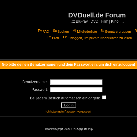
DVDuell.de Forum
..::: Blu-ray | DVD | Film | Kino :::..
FAQ
Suchen
Mitgliederliste
Benutzergruppen
Profil
Einloggen, um private Nachrichten zu lesen
Gib bitte deinen Benutzernamen und dein Passwort ein, um dich einzuloggen!
Benutzername:
Passwort:
Bei jedem Besuch automatisch einloggen:
Ich habe mein Passwort vergessen!
Powered by
phpBB
© 2001, 2005 phpBB Group