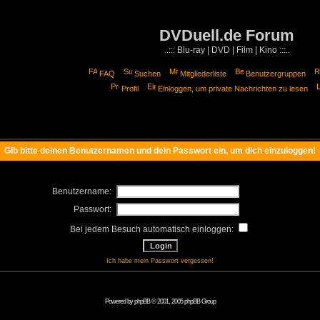
DVDuell.de Forum
..::: Blu-ray | DVD | Film | Kino :::..
FAQ
Suchen
Mitgliederliste
Benutzergruppen
Profil
Einloggen, um private Nachrichten zu lesen
Gib bitte deinen Benutzernamen und dein Passwort ein, um dich einzuloggen!
Benutzername:
Passwort:
Bei jedem Besuch automatisch einloggen:
Ich habe mein Passwort vergessen!
Powered by
phpBB
© 2001, 2005 phpBB Group