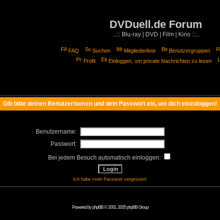
DVDuell.de Forum
..::: Blu-ray | DVD | Film | Kino :::..
FAQ
Suchen
Mitgliederliste
Benutzergruppen
Profil
Einloggen, um private Nachrichten zu lesen
Gib bitte deinen Benutzernamen und dein Passwort ein, um dich einzuloggen!
Benutzername:
Passwort:
Bei jedem Besuch automatisch einloggen:
Ich habe mein Passwort vergessen!
Powered by
phpBB
© 2001, 2005 phpBB Group