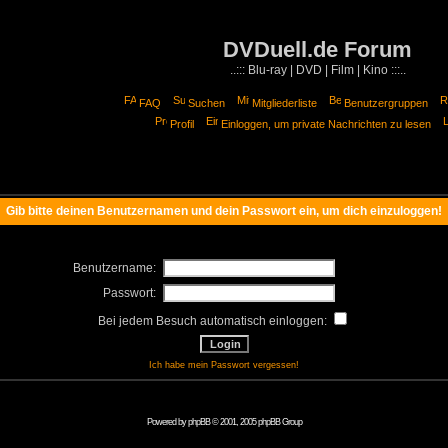
DVDuell.de Forum
..::: Blu-ray | DVD | Film | Kino :::..
FAQ
Suchen
Mitgliederliste
Benutzergruppen
Profil
Einloggen, um private Nachrichten zu lesen
Gib bitte deinen Benutzernamen und dein Passwort ein, um dich einzuloggen!
Benutzername:
Passwort:
Bei jedem Besuch automatisch einloggen:
Ich habe mein Passwort vergessen!
Powered by
phpBB
© 2001, 2005 phpBB Group