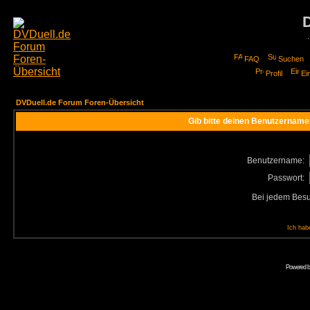
FAQ
Suchen
Profil
Ei
DVDuell.de Forum Foren-Übersicht
Gib bitte deinen Benutzername
Benutzername:
Passwort:
Bei jedem Besu
Ich hab
Powered 