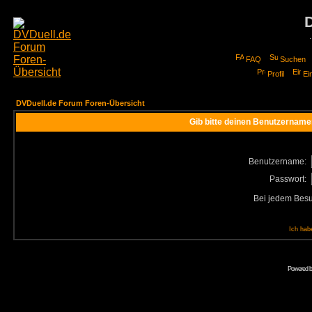
FAQ
Suchen
Profil
Ei
DVDuell.de Forum Foren-Übersicht
Gib bitte deinen Benutzername
Benutzername:
Passwort:
Bei jedem Besu
Ich hab
Powered 