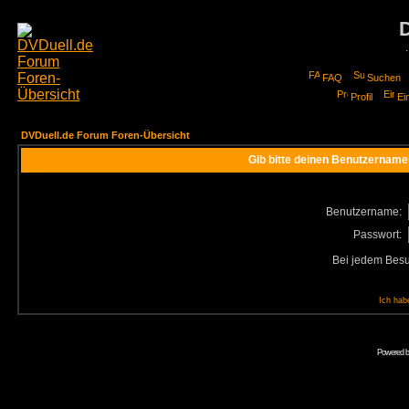
FAQ
Suchen
Profil
Ei
DVDuell.de Forum Foren-Übersicht
Gib bitte deinen Benutzername
Benutzername:
Passwort:
Bei jedem Besu
Ich hab
Powered 