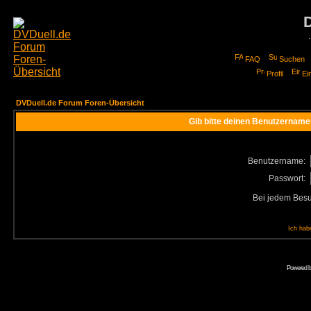
FAQ
Suchen
Profil
Ei
DVDuell.de Forum Foren-Übersicht
Gib bitte deinen Benutzername
Benutzername:
Passwort:
Bei jedem Besu
Ich hab
Powered 