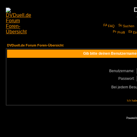
FAQ
Suchen
Profil
Ei
DVDuell.de Forum Foren-Übersicht
Gib bitte deinen Benutzername
Benutzername:
Passwort:
Bei jedem Besu
Ich hab
Powered 