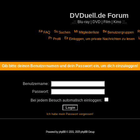
DVDuell.de Forum
..::: Blu-ray | DVD | Film | Kino :::..
FAQ
Suchen
Mitgliederliste
Benutzergruppen
Profil
Einloggen, um private Nachrichten zu lesen
Gib bitte deinen Benutzernamen und dein Passwort ein, um dich einzuloggen!
Benutzername:
Passwort:
Bei jedem Besuch automatisch einloggen:
Ich habe mein Passwort vergessen!
Powered by
phpBB
© 2001, 2005 phpBB Group