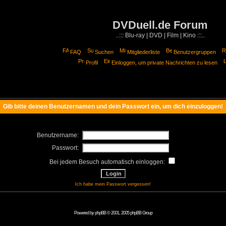
DVDuell.de Forum
..::: Blu-ray | DVD | Film | Kino :::..
FAQ
Suchen
Mitgliederliste
Benutzergruppen
Profil
Einloggen, um private Nachrichten zu lesen
Gib bitte deinen Benutzernamen und dein Passwort ein, um dich einzuloggen!
Benutzername:
Passwort:
Bei jedem Besuch automatisch einloggen:
Ich habe mein Passwort vergessen!
Powered by
phpBB
© 2001, 2005 phpBB Group