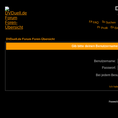
FAQ
Suchen
Profil
Ei
DVDuell.de Forum Foren-Übersicht
Gib bitte deinen Benutzername
Benutzername:
Passwort:
Bei jedem Besu
Ich hab
Powered 