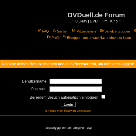
DVDuell.de Forum
..::: Blu-ray | DVD | Film | Kino :::..
FAQ
Suchen
Mitgliederliste
Benutzergruppen
Profil
Einloggen, um private Nachrichten zu lesen
Gib bitte deinen Benutzernamen und dein Passwort ein, um dich einzuloggen!
Benutzername:
Passwort:
Bei jedem Besuch automatisch einloggen:
Ich habe mein Passwort vergessen!
Powered by
phpBB
© 2001, 2005 phpBB Group