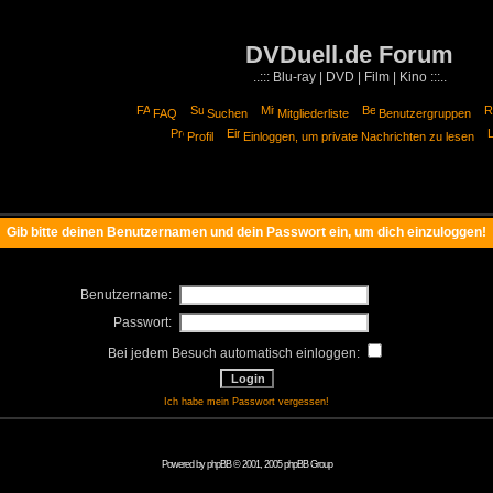
DVDuell.de Forum
..::: Blu-ray | DVD | Film | Kino :::..
FAQ
Suchen
Mitgliederliste
Benutzergruppen
Profil
Einloggen, um private Nachrichten zu lesen
Gib bitte deinen Benutzernamen und dein Passwort ein, um dich einzuloggen!
Benutzername:
Passwort:
Bei jedem Besuch automatisch einloggen:
Ich habe mein Passwort vergessen!
Powered by
phpBB
© 2001, 2005 phpBB Group