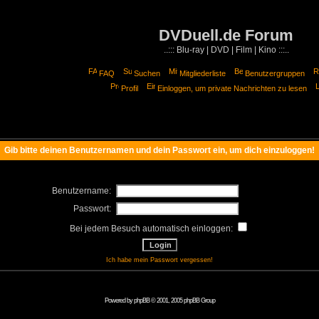
DVDuell.de Forum
..::: Blu-ray | DVD | Film | Kino :::..
FAQ
Suchen
Mitgliederliste
Benutzergruppen
Profil
Einloggen, um private Nachrichten zu lesen
Gib bitte deinen Benutzernamen und dein Passwort ein, um dich einzuloggen!
Benutzername:
Passwort:
Bei jedem Besuch automatisch einloggen:
Ich habe mein Passwort vergessen!
Powered by
phpBB
© 2001, 2005 phpBB Group