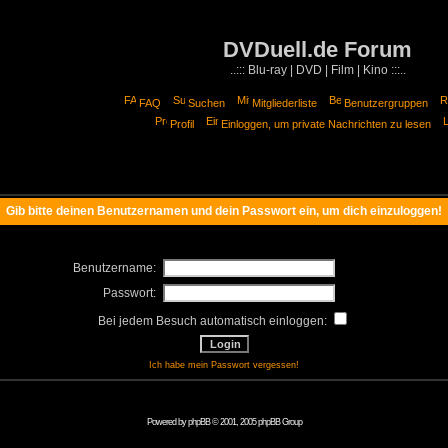
DVDuell.de Forum
..::: Blu-ray | DVD | Film | Kino :::..
FAQ
Suchen
Mitgliederliste
Benutzergruppen
Profil
Einloggen, um private Nachrichten zu lesen
Gib bitte deinen Benutzernamen und dein Passwort ein, um dich einzuloggen!
Benutzername:
Passwort:
Bei jedem Besuch automatisch einloggen:
Ich habe mein Passwort vergessen!
Powered by
phpBB
© 2001, 2005 phpBB Group